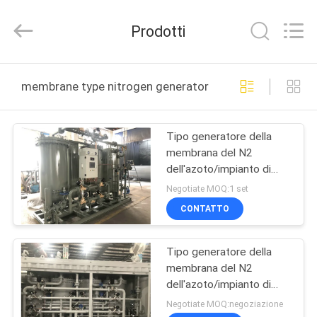
JoShining
Energy
&
Prodotti
Technology
Co.,Ltd.
All
Rights
CASA
Reserved.
membrane type nitrogen generator produzione online
PRODOTTI
Tipo generatore della
membrana del N2
SU
dell'azoto/impianto di
DI
produzione 5-5000
Negotiate MOQ:1 set
Nm3/H dell'azoto
NOI
CONTATTO
Tipo generatore della
VISITA
membrana del N2
ALLA
dell'azoto/impianto di
produzione azoto dell'aria
FABBRICA
Negotiate MOQ:negoziazione