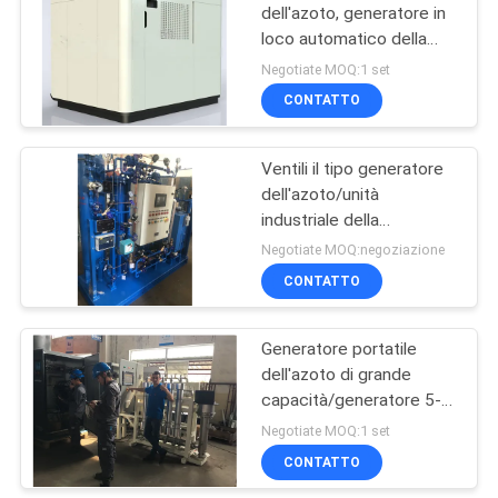
dell'azoto, generatore in
loco automatico della
membrana dell'OEM
Negotiate MOQ:1 set
dell'azoto
CONTATTO
Ventili il tipo generatore
dell'azoto/unità
industriale della
membrana della
Negotiate MOQ:negoziazione
membrana dell'azoto
CONTATTO
Generatore portatile
dell'azoto di grande
capacità/generatore 5-
5000 Nm3/H azoto
Negotiate MOQ:1 set
liquido
CONTATTO