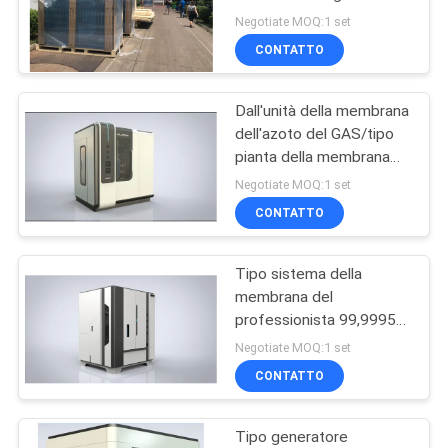
NEWS
della membrana
Negotiate MOQ:1 set
dell'azoto
CONTATTO
MAPPA
Dall'unità della membrana
DEL
dell'azoto del GAS/tipo
SITO
pianta della membrana
del generatore dell'azoto
Negotiate MOQ:1 set
INFORMATIVA
CONTATTO
SULLA
Tipo sistema della
PRIVACY
membrana del
professionista 99,9995%
del pacchetto del
Negotiate MOQ:1 set
generatore dell'azoto
CONTATTO
Tipo generatore