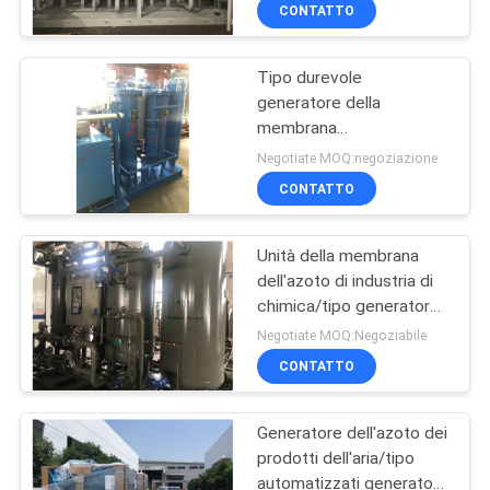
CONTATTO
CONTROLLO
Tipo durevole
DELLA
generatore della
QUALITÀ
membrana
dell'azoto/impianto di
Negotiate MOQ:negoziazione
produzione azoto dell'aria
CONTATTACI
CONTATTO
Unità della membrana
NOTIZIE
dell'azoto di industria di
chimica/tipo generatore
CASI
della membrana
Negotiate MOQ:Negoziabile
dell'azoto
CONTATTO
RICHIEDI UN
Generatore dell'azoto dei
PREVENTIVO
prodotti dell'aria/tipo
automatizzati generatore