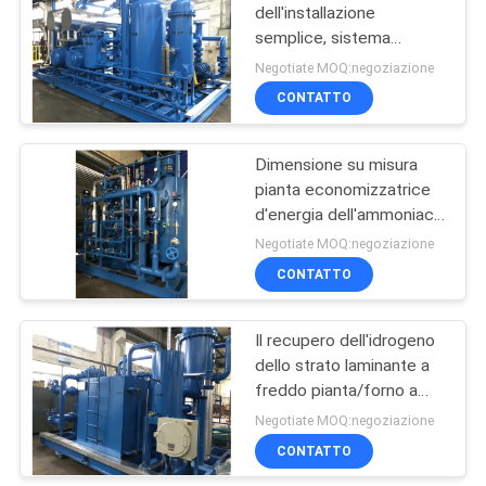
dell'installazione
semplice, sistema
31
passivo del sistema di
Negotiate MOQ:negoziazione
recupero dell'idrogeno
Generatori
CONTATTO
dell'idrogeno
Dimensione su misura
pianta economizzatrice
d'energia dell'ammoniaca
dell'unità di recupero
Negotiate MOQ:negoziazione
dell'idrogeno
CONTATTO
34
Cracker
Il recupero dell'idrogeno
dello strato laminante a
dell'ammoniaca
freddo pianta/forno a
campana 200 Nm3/H
Negotiate MOQ:negoziazione
CONTATTO