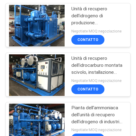
Unità di recupero
15
dell'idrogeno di
Incrinamento del
produzione
dell'ammoniaca che
Negotiate MOQ:negoziazione
metanolo
ricicla lavorando 100-
CONTATTO
3000 Nm3/H
Unità di recupero
dell'idrocarburo montata
scivolo, installazione
20
semplice della macchina
Negotiate MOQ:negoziazione
pila a combustibile
di recupero del
CONTATTO
refrigerante
dell'idrogeno
Pianta dell'ammoniaca
dell'unità di recupero
dell'idrogeno di industria
per produzione del
Negotiate MOQ:negoziazione
metanolo