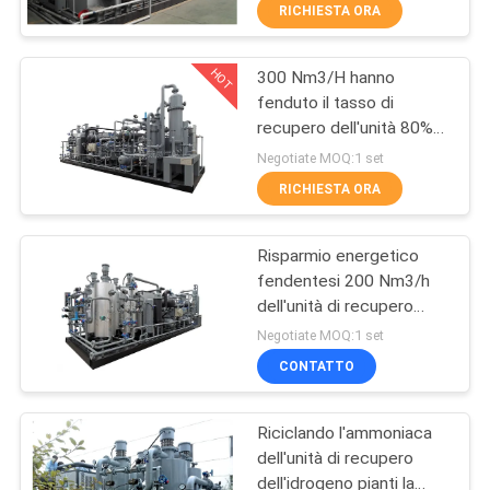
PHR
RICHIESTA ORA
CONTROLLO
HOT
300 Nm3/H hanno
DELLA
5
fenduto il tasso di
QUALITÀ
recupero dell'unità 80%
Generatore
di recupero dell'idrogeno
Negotiate MOQ:1 set
dell'ossigeno di
dell'ammoniaca
CONTATTACI
RICHIESTA ORA
VPSA
Risparmio energetico
NOTIZIE
fendentesi 200 Nm3/h
dell'unità di recupero
44
CASI
dell'ammoniaca del forno
Negotiate MOQ:1 set
a campana
generatore di
CONTATTO
RICHIEDI UN
ossigeno PSA
Riciclando l'ammoniaca
PREVENTIVO
dell'unità di recupero
dell'idrogeno pianti la