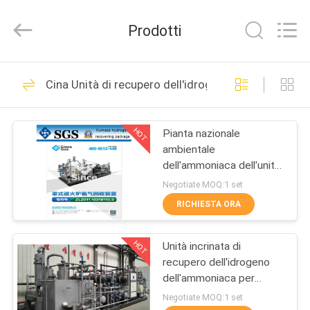
JoShining
Energy
&
Prodotti
Technology
Co.,Ltd.
All
Rights
CASA
Reserved.
175
Cina Unità di recupero dell'idrogeno
Generatore
PRODOTTI
dell'azoto di PSA
HOT
Pianta nazionale
ambientale
SU
dell'ammoniaca dell'unità
DI
di recupero dell'idrogeno
Negotiate MOQ:1 set
di brevetto di Invetion
NOI
RICHIESTA ORA
9
Generatore di
HOT
Unità incrinata di
VISITA
recupero dell'idrogeno
ALLA
ossigeno VSA
dell'ammoniaca per
potere del tungsteno del
FABBRICA
Negotiate MOQ:1 set