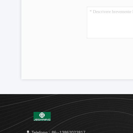
Telefono：86--13862022817