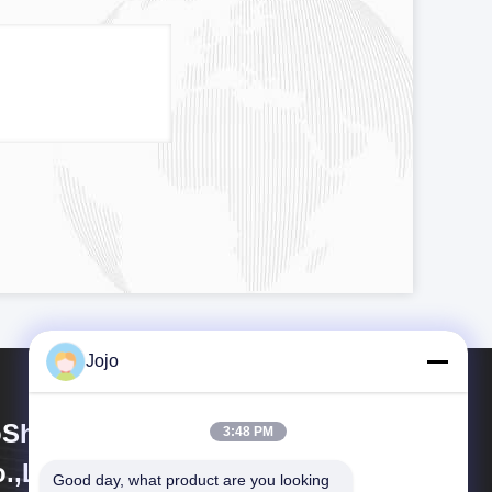
Jojo
Shining Energy & Technology
3:48 PM
.,Ltd
Good day, what product are you looking 