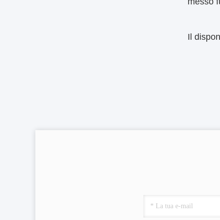
messo fu
Il dispo