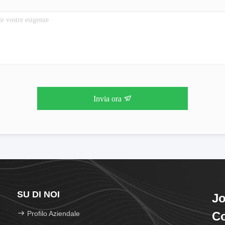
Invia ora
SU DI NOI
Jo
Profilo Aziendale
Co