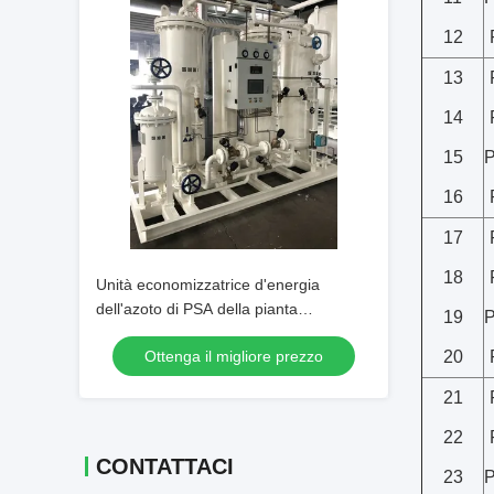
12
13
14
15
P
16
17
18
Unità economizzatrice d'energia
dell'azoto di PSA della pianta
19
P
industriale dell'azoto
Ottenga il migliore prezzo
20
21
22
CONTATTACI
23
P