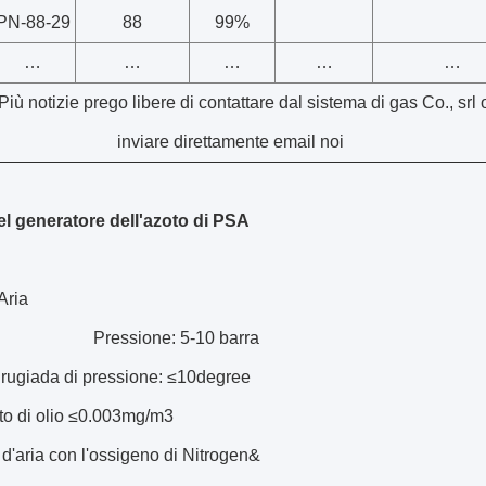
PN-88-29
88
99%
…
…
…
…
…
Più notizie prego libere di contattare dal sistema di gas Co., srl 
inviare direttamente email noi
el generatore dell'azoto di PSA
Aria
sione: 5-10 barra
 rugiada di pressione: ≤10degree
o di olio ≤0.003mg/m3
'aria con l'ossigeno di Nitrogen&