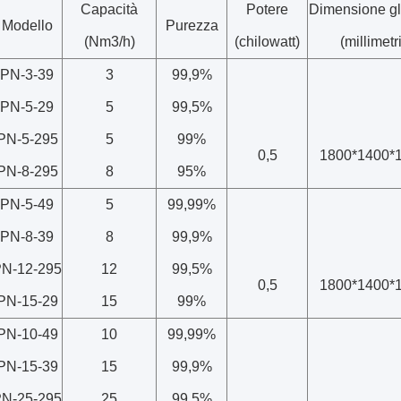
Capacità
Potere
Dimensione g
Modello
Purezza
(Nm3/h)
(chilowatt)
(millimetri
PN-3-39
3
99,9%
PN-5-29
5
99,5%
PN-5-295
5
99%
0,5
1800*1400*
PN-8-295
8
95%
PN-5-49
5
99,99%
PN-8-39
8
99,9%
N-12-295
12
99,5%
0,5
1800*1400*
PN-15-29
15
99%
PN-10-49
10
99,99%
PN-15-39
15
99,9%
N-25-295
25
99,5%