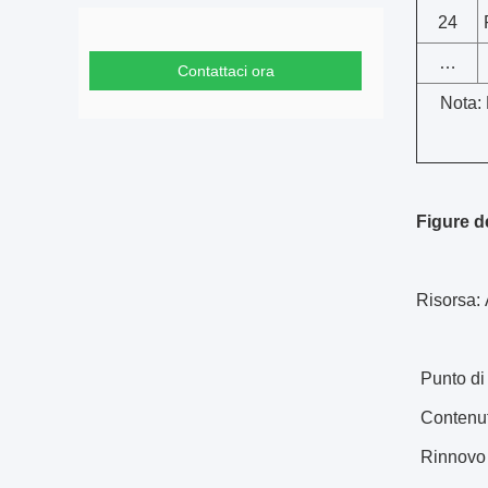
24
…
Contattaci ora
Nota: 
Figure d
Risorsa: 
Pres
Punto di
Contenut
Rinnovo d