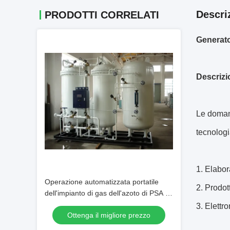
Descri
PRODOTTI CORRELATI
Generato
Descrizi
Le domand
tecnologi
1. Elabor
Operazione automatizzata portatile
2. Prodot
dell'impianto di gas dell'azoto di PSA di
dimensione astuta
3. Elettr
Ottenga il migliore prezzo