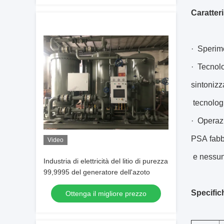
Caratter
· Sperime
· Tecnol
sintonizz
tecnologi
· Operazi
PSA fabb
Video
e nessun 
Industria di elettricità del litio di purezza
99,9995 del generatore dell'azoto
Specific
Ottenga il migliore prezzo