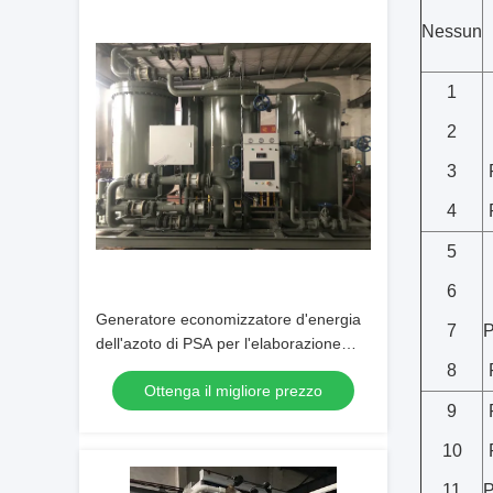
Nessun
1
2
3
4
5
6
Generatore economizzatore d'energia
7
P
dell'azoto di PSA per l'elaborazione
della bevanda e dell'alimento
8
Ottenga il migliore prezzo
9
10
11
P