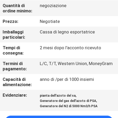
Quantità di
negoziazione
ordine minimo:
CONTROLLO
DELLA
Prezzo:
Negotiate
QUALITÀ
Imballaggi
Cassa di legno esportatrice
particolari:
CONTATTACI
Tempi di
2 mesi dopo l'acconto ricevuto
consegna:
NOTIZIE
Termini di
L/C, T/T, Western Union, MoneyGram
pagamento:
Capacità di
anno di /per di 1000 insiemi
CASI
alimentazione:
Evidenziare:
,
pianta dell'azoto del sa
RICHIEDI UN
,
Generatore del gas dell'azoto di PSA
PREVENTIVO
Generatore del N2 di 5000 Nm3/h PSA