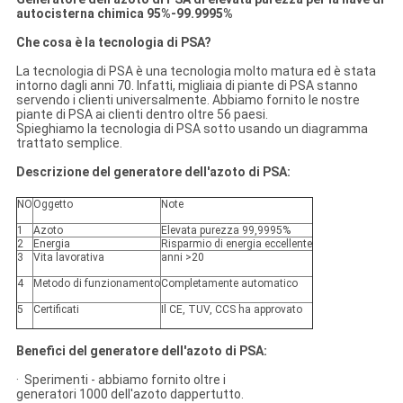
autocisterna chimica 95%-99.9995%
Che cosa è la tecnologia di PSA?
La tecnologia di PSA è una tecnologia molto matura ed è stata
intorno dagli anni 70. Infatti, migliaia di piante di PSA stanno
servendo i clienti universalmente. Abbiamo fornito le nostre
piante di PSA ai clienti dentro oltre 56 paesi.
Spieghiamo la tecnologia di PSA sotto usando un diagramma
trattato semplice.
Descrizione del generatore dell'azoto di PSA:
NO
Oggetto
Note
1
Azoto
Elevata purezza 99,9995%
2
Energia
Risparmio di energia eccellente
3
Vita lavorativa
anni >20
4
Metodo di funzionamento
Completamente automatico
5
Certificati
Il CE, TUV, CCS ha approvato
Benefici del generatore dell'azoto di PSA:
· Sperimenti - abbiamo fornito oltre i
generatori 1000 dell'azoto dappertutto.