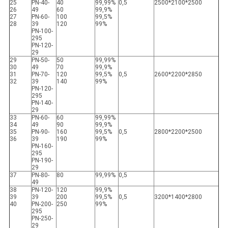
25
PN-40-
40
99,99%
0,5
2500*2100*2500
26
49
60
99,9%
27
PN-60-
100
99,5%
28
39
120
99%
PN-100-
295
PN-120-
29
29
PN-50-
50
99,99%
30
49
70
99,9%
31
PN-70-
120
99,5%
0,5
2600*2200*2850
32
39
140
99%
PN-120-
295
PN-140-
29
33
PN-60-
60
99,99%
34
49
90
99,9%
35
PN-90-
160
99,5%
0,5
2800*2200*2500
36
39
190
99%
PN-160-
295
PN-190-
29
37
PN-80-
80
99,99%
0,5
49
38
PN-120-
120
99,9%
39
39
200
99,5%
0,5
3200*1400*2800
40
PN-200-
250
99%
295
PN-250-
29