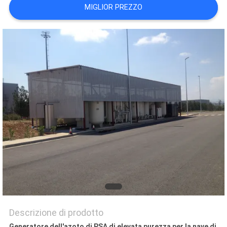
NEWS
MIGLIOR PREZZO
MAPPA
DEL
SITO
INFORMATIVA
SULLA
PRIVACY
Descrizione di prodotto
Generatore dell'azoto di PSA di elevata purezza per la nave di