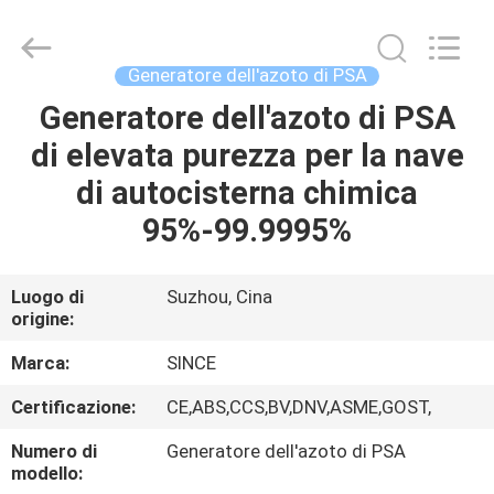
JoShining
Energy
&
Technology
Co.,Ltd.
Generatore dell'azoto di PSA
All
Rights
Generatore dell'azoto di PSA
CASA
Reserved.
di elevata purezza per la nave
PRODOTTI
di autocisterna chimica
95%-99.9995%
SU
DI
Luogo di
Suzhou, Cina
origine:
NOI
Marca:
SINCE
VISITA
Certificazione:
CE,ABS,CCS,BV,DNV,ASME,GOST,
ALLA
Numero di
Generatore dell'azoto di PSA
FABBRICA
modello: