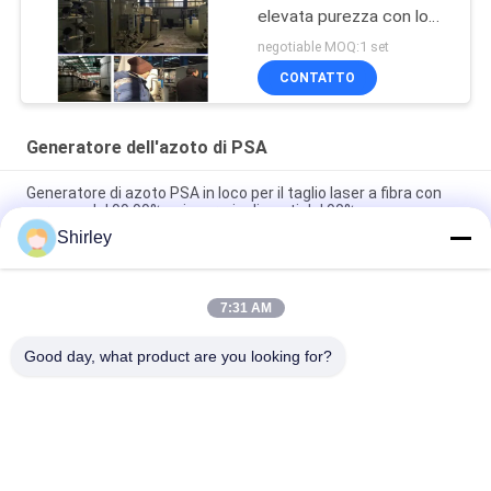
elevata purezza con lo
SGS/CCS ha approvato
negotiable MOQ:1 set
CONTATTO
Generatore dell'azoto di PSA
Generatore di azoto PSA in loco per il taglio laser a fibra con
purezza del 99,99% e risparmio di costi del 90%
Shirley
Operazione automatizzata portatile dell'impianto di gas
dell'azoto di PSA di dimensione astuta
7:31 AM
Industria di elettricità del litio di purezza 99,9995 del
generatore dell'azoto
Good day, what product are you looking for?
Categorie popolari
Tutti
Generatore 
Generatore Di 
Dell'azoto Di PSA
Ossigeno VSA