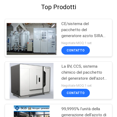
Top Prodotti
CE/sistema del
pacchetto del
generatore azoto SIRA
Oil Gas/di iso PSA
Negotiate MOQ:1 set
CONTATTO
La BV, CCS, sistema
chimico del pacchetto
del generatore dell'azoto
del CE
Negotiate MOQ:1 set
CONTATTO
99,9995% l'unità della
generazione dell'azoto di