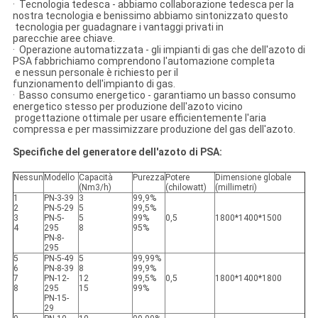
· Tecnologia tedesca - abbiamo collaborazione tedesca per la
nostra tecnologia e benissimo abbiamo sintonizzato questo
tecnologia per guadagnare i vantaggi privati in
parecchie aree chiave.
· Operazione automatizzata - gli impianti di gas che dell'azoto di
PSA fabbrichiamo comprendono l'automazione completa
e nessun personale è richiesto per il
funzionamento dell'impianto di gas.
· Basso consumo energetico - garantiamo un basso consumo
energetico stesso per produzione dell'azoto vicino
progettazione ottimale per usare efficientemente l'aria
compressa e per massimizzare produzione del gas dell'azoto.
Specifiche del generatore dell'azoto di PSA:
Nessun
Modello
Capacità
Purezza
Potere
Dimensione globale
(Nm3/h)
(chilowatt)
(millimetri)
1
PN-3-39
3
99,9%
2
PN-5-29
5
99,5%
3
PN-5-
5
99%
0,5
1800*1400*1500
4
295
8
95%
PN-8-
295
5
PN-5-49
5
99,99%
6
PN-8-39
8
99,9%
7
PN-12-
12
99,5%
0,5
1800*1400*1800
8
295
15
99%
PN-15-
29