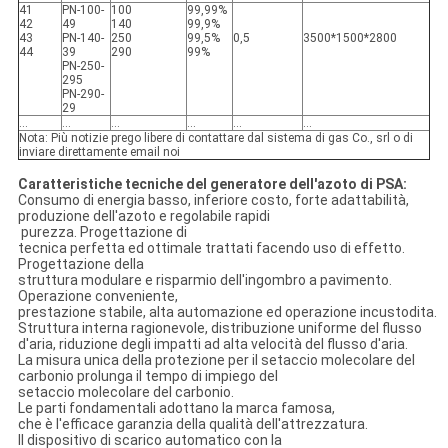
41
PN-100-
100
99,99%
42
49
140
99,9%
43
PN-140-
250
99,5%
0,5
3500*1500*2800
44
39
290
99%
PN-250-
295
PN-290-
29
…
…
…
…
…
…
Nota: Più notizie prego libere di contattare dal sistema di gas Co., srl o di
inviare direttamente email noi
Caratteristiche tecniche del generatore dell'azoto di PSA:
Consumo di energia basso, inferiore costo, forte adattabilità,
produzione dell'azoto e regolabile rapidi
purezza. Progettazione di
tecnica perfetta ed ottimale trattati facendo uso di effetto.
Progettazione della
struttura modulare e risparmio dell'ingombro a pavimento.
Operazione conveniente,
prestazione stabile, alta automazione ed operazione incustodita.
Struttura interna ragionevole, distribuzione uniforme del flusso
d'aria, riduzione degli impatti ad alta velocità del flusso d'aria.
La misura unica della protezione per il setaccio molecolare del
carbonio prolunga il tempo di impiego del
setaccio molecolare del carbonio.
Le parti fondamentali adottano la marca famosa,
che è l'efficace garanzia della qualità dell'attrezzatura.
Il dispositivo di scarico automatico con la