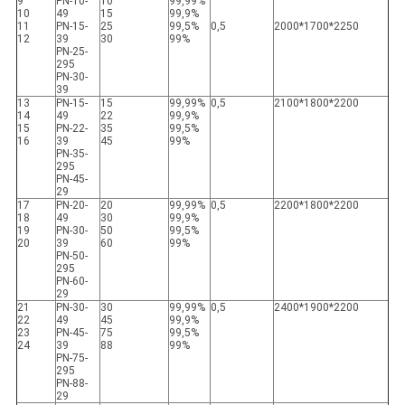
9
PN-10-
10
99,99%
10
49
15
99,9%
11
PN-15-
25
99,5%
0,5
2000*1700*2250
12
39
30
99%
PN-25-
295
PN-30-
39
13
PN-15-
15
99,99%
0,5
2100*1800*2200
14
49
22
99,9%
15
PN-22-
35
99,5%
16
39
45
99%
PN-35-
295
PN-45-
29
17
PN-20-
20
99,99%
0,5
2200*1800*2200
18
49
30
99,9%
19
PN-30-
50
99,5%
20
39
60
99%
PN-50-
295
PN-60-
29
21
PN-30-
30
99,99%
0,5
2400*1900*2200
22
49
45
99,9%
23
PN-45-
75
99,5%
24
39
88
99%
PN-75-
295
PN-88-
29