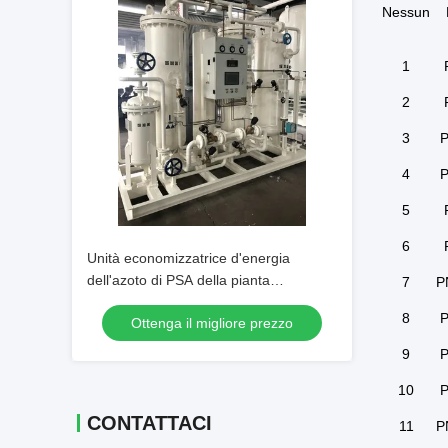
Nessun
1
2
3
P
4
P
5
6
Unità economizzatrice d'energia
dell'azoto di PSA della pianta
7
P
industriale dell'azoto
8
P
Ottenga il migliore prezzo
9
P
10
P
CONTATTACI
11
P