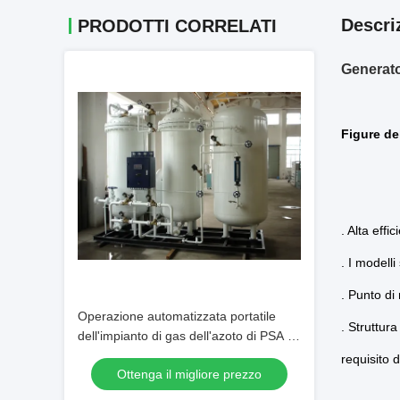
Descri
PRODOTTI CORRELATI
Generato
Figure de
. Alta eff
. I modell
. Punto di
Operazione automatizzata portatile
. Struttura
dell'impianto di gas dell'azoto di PSA di
dimensione astuta
requisito d
Ottenga il migliore prezzo