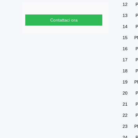
12
P
13
P
Contattaci ora
14
P
15
P
16
P
17
P
18
P
19
P
20
P
21
P
22
P
23
P
24
P