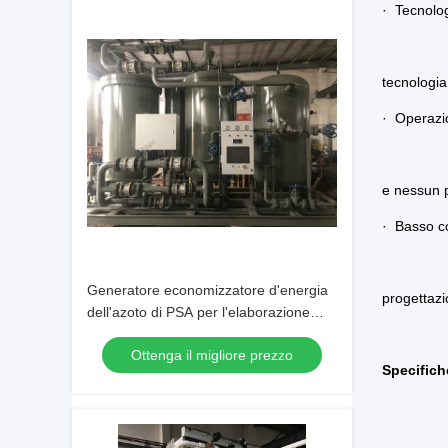
· Tecnolog
tecnologia
· Operazio
e nessun p
· Basso c
Generatore economizzatore d'energia
progettazi
dell'azoto di PSA per l'elaborazione
della bevanda e dell'alimento
Ottenga il migliore prezzo
Specifich