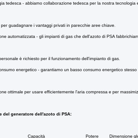
ia tedesca - abbiamo collaborazione tedesca per la nostra tecnologia
 per guadagnare i vantaggi privati in parecchie aree chiave.
ne automatizzata - gli impianti di gas che dell'azoto di PSA fabbric
ersonale è richiesto per il funzionamento dell'impianto di gas.
onsumo energetico - garantiamo un basso consumo energetico stesso pe
one ottimale per usare efficientemente l'aria compressa e per massimiz
e del generatore dell'azoto di PSA:
Capacità
Potere
Dimensione gl