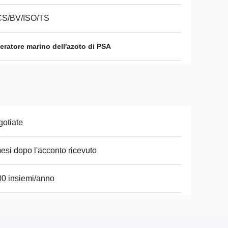
CS/BV/ISO/TS
eratore marino dell'azoto di PSA
otiate
esi dopo l'acconto ricevuto
0 insiemi/anno