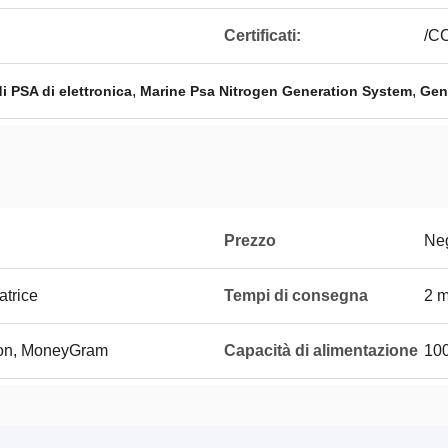
Certificati:
/C
,
,
i PSA di elettronica
Marine Psa Nitrogen Generation System
Gen
Prezzo
Neg
atrice
Tempi di consegna
2 m
ion, MoneyGram
Capacità di alimentazione
100