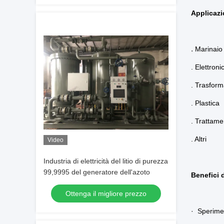
Applicazi
.
Marinaio
. Elettroni
. Trasform
. Plastica
. Trattame
. Altri
Video
Industria di elettricità del litio di purezza
99,9995 del generatore dell'azoto
Benefici 
Ottenga il migliore prezzo
· Sperimen