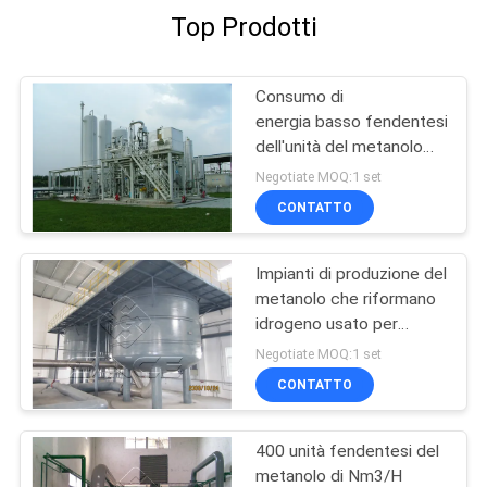
Top Prodotti
Consumo di
energia basso fendentesi
dell'unità del metanolo
del pacchetto del
Negotiate MOQ:1 set
cracker del metanolo
CONTATTO
Impianti di produzione del
metanolo che riformano
idrogeno usato per
l'industria siderurgica
Negotiate MOQ:1 set
CONTATTO
400 unità fendentesi del
metanolo di Nm3/H