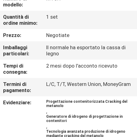
modello:
CONTROLLO
Quantità di
1 set
ordine minimo:
DELLA
QUALITÀ
Prezzo:
Negotiate
Imballaggi
Il normale ha esportato la cassa di
CONTATTACI
particolari:
legno
Tempi di
2 mesi dopo l'acconto ricevuto
consegna:
NOTIZIE
Termini di
L/C, T/T, Western Union, MoneyGram
pagamento:
CASI
Evidenziare:
Progettazione contenitorizzata Cracking del
metanolo
,
RICHIEDI UN
Generatore di idrogeno di progettazione in
contenitori
PREVENTIVO
,
Tecnologia avanzata produzione di idrogeno
mediante cracking del metanolo