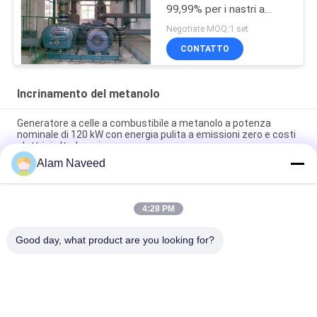
99,99% per i nastri a
freddi
Negotiate MOQ:1 set
CONTATTO
Incrinamento del metanolo
Generatore a celle a combustibile a metanolo a potenza
nominale di 120 kW con energia pulita a emissioni zero e costi
elettrici ultrabassi
Alam Naveed
99%-99.9999% Unità fendentesi della generazione
dell'idrogeno del metanolo di purezza
4:28 PM
Sistema fendentesi del metanolo di produzione dell'idrogeno
per ricottura del forno a campana
Good day, what product are you looking for?
Categorie popolari
Tutti
Generatore 
Generatore Di 