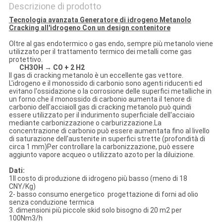
Descrizione di prodotto
Tecnologia avanzata Generatore di idrogeno Metanolo
Cracking all'idrogeno Con un design contenitore
Oltre al gas endotermico o gas endo, sempre più metanolo viene
utilizzato per il trattamento termico dei metalli come gas
protettivo.
CH3OH → CO + 2 H2
Il gas di cracking metanolo è un eccellente gas vettore.
L'idrogeno e il monossido di carbonio sono agenti riducenti ed
evitano l'ossidazione o la corrosione delle superfici metalliche in
un forno.che il monossido di carbonio aumenta il tenore di
carbonio dell'acciaioIl gas di cracking metanolo può quindi
essere utilizzato per il indurimento superficiale dell'acciaio
mediante carbonizzazione o carburizzazione.La
concentrazione di carbonio può essere aumentata fino al livello
di saturazione dell'austenite in superfici strette (profondità di
circa 1 mm)Per controllare la carbonizzazione, può essere
aggiunto vapore acqueo o utilizzato azoto per la diluizione.
Dati:
1Il costo di produzione di idrogeno più basso (meno di 18
CNY/Kg)
2- basso consumo energetico ­ progettazione di forni ad olio
senza conduzione termica
3. dimensioni più piccole skid solo bisogno di 20 m2 per
100Nm3/h