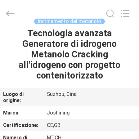
JoShining
Energy
&
Technology
Co.,Ltd.
Incrinamento del metanolo
All
Rights
Tecnologia avanzata
CASA
Reserved.
Generatore di idrogeno
PRODOTTI
Metanolo Cracking
all'idrogeno con progetto
SU
contenitorizzato
DI
NOI
Luogo di
Suzhou, Cina
origine:
VISITA
Marca:
Joshining
ALLA
Certificazione:
CE,GB
FABBRICA
Numero di
MTCH