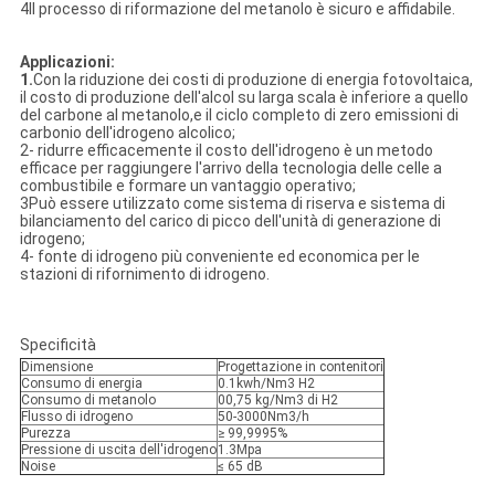
4Il processo di riformazione del metanolo è sicuro e affidabile.
Applicazioni:
1.
Con la riduzione dei costi di produzione di energia fotovoltaica,
il costo di produzione dell'alcol su larga scala è inferiore a quello
del carbone al metanolo,e il ciclo completo di zero emissioni di
carbonio dell'idrogeno alcolico;
2- ridurre efficacemente il costo dell'idrogeno è un metodo
efficace per raggiungere l'arrivo della tecnologia delle celle a
combustibile e formare un vantaggio operativo;
3Può essere utilizzato come sistema di riserva e sistema di
bilanciamento del carico di picco dell'unità di generazione di
idrogeno;
4- fonte di idrogeno più conveniente ed economica per le
stazioni di rifornimento di idrogeno.
Specificità
Dimensione
Progettazione in contenitori
Consumo di energia
0.1kwh/Nm3 H2
Consumo di metanolo
00,75 kg/Nm3 di H2
Flusso di idrogeno
50-3000Nm3/h
Purezza
≥ 99,9995%
Pressione di uscita dell'idrogeno
1.3Mpa
Noise
≤ 65 dB