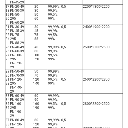
PN-45-29
17
PN-20-49
20
99,99%
0,5
2200*1800*2200
18
PN-30-39
30
99,9%
19
PN-50-
50
99,5%
20
295
60
99%
PN-60-29
21
PN-30-49
30
99,99%
0,5
2400*1900*2200
22
PN-45-39
45
99,9%
23
PN-75-
75
99,5%
24
295
88
99%
PN-88-29
25
PN-40-49
40
99,99%
0,5
2500*2100*2500
26
PN-60-39
60
99,9%
27
PN-100-
100
99,5%
28
295
120
99%
PN-120-
29
29
PN-50-49
50
99,99%
30
PN-70-39
70
99,9%
31
PN-120-
120
99,5%
0,5
2600*2200*2850
32
295
140
99%
PN-140-
29
33
PN-60-49
60
99,99%
34
PN-90-39
90
99,9%
35
PN-160-
160
99,5%
0,5
2800*2200*2500
36
295
190
99%
PN-190-
29
37
PN-80-49
80
99,99%
0,5
38
PN-120-
120
99,9%