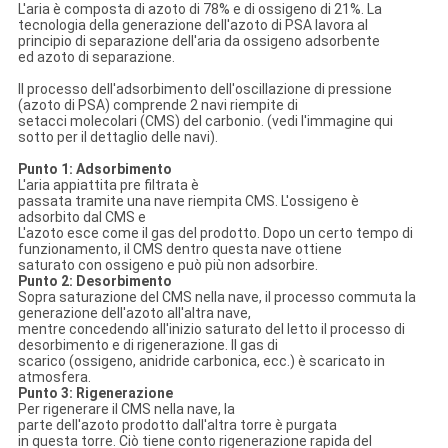
L'aria è composta di azoto di 78% e di ossigeno di 21%. La
tecnologia della generazione dell'azoto di PSA lavora al
principio di separazione dell'aria da ossigeno adsorbente
ed azoto di separazione.
Il processo dell'adsorbimento dell'oscillazione di pressione
(azoto di PSA) comprende 2 navi riempite di
setacci molecolari (CMS) del carbonio. (vedi l'immagine qui
sotto per il dettaglio delle navi).
Punto 1: Adsorbimento
L'aria appiattita pre filtrata è
passata tramite una nave riempita CMS. L'ossigeno è
adsorbito dal CMS e
L'azoto esce come il gas del prodotto. Dopo un certo tempo di
funzionamento, il CMS dentro questa nave ottiene
saturato con ossigeno e può più non adsorbire.
Punto 2: Desorbimento
Sopra saturazione del CMS nella nave, il processo commuta la
generazione dell'azoto all'altra nave,
mentre concedendo all'inizio saturato del letto il processo di
desorbimento e di rigenerazione. Il gas di
scarico (ossigeno, anidride carbonica, ecc.) è scaricato in
atmosfera.
Punto 3: Rigenerazione
Per rigenerare il CMS nella nave, la
parte dell'azoto prodotto dall'altra torre è purgata
in questa torre. Ciò tiene conto rigenerazione rapida del