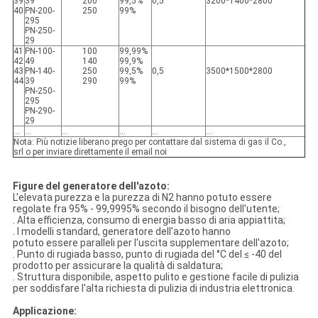
39
39
200
99,5%
0,5
3200*1400*2800
40
PN-200-
250
99%
295
PN-250-
29
41
PN-100-
100
99,99%
42
49
140
99,9%
43
PN-140-
250
99,5%
0,5
3500*1500*2800
44
39
290
99%
PN-250-
295
PN-290-
29
…
…
…
…
…
…
Nota: Più notizie liberano prego per contattare dal sistema di gas il Co.,
srl o per inviare direttamente il email noi
Figure del generatore dell'azoto:
L'elevata purezza e la purezza di N2 hanno potuto essere
regolate fra 95% - 99,9995% secondo il bisogno dell'utente;
. Alta efficienza, consumo di energia basso di aria appiattita;
. I modelli standard, generatore dell'azoto hanno
potuto essere paralleli per l'uscita supplementare dell'azoto;
. Punto di rugiada basso, punto di rugiada del °C del ≤ -40 del
prodotto per assicurare la qualità di saldatura;
. Struttura disponibile, aspetto pulito e gestione facile di pulizia
per soddisfare l'alta richiesta di pulizia di industria elettronica.
Applicazione: