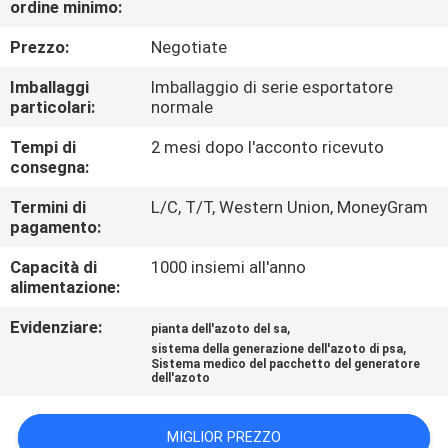
ordine minimo:
CONTROLLO
Prezzo:
Negotiate
DELLA
Imballaggi
Imballaggio di serie esportatore
particolari:
normale
QUALITÀ
Tempi di
2 mesi dopo l'acconto ricevuto
consegna:
CONTATTACI
Termini di
L/C, T/T, Western Union, MoneyGram
pagamento:
NOTIZIE
Capacità di
1000 insiemi all'anno
alimentazione:
CASI
Evidenziare:
,
pianta dell'azoto del sa
,
sistema della generazione dell'azoto di psa
RICHIEDI UN
Sistema medico del pacchetto del generatore
dell'azoto
PREVENTIVO
MIGLIOR PREZZO