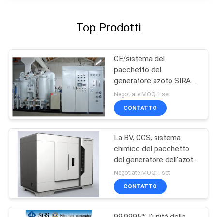
Top Prodotti
CE/sistema del
pacchetto del
generatore azoto SIRA
Oil Gas/di iso PSA
Negotiate MOQ:1 set
CONTATTO
La BV, CCS, sistema
chimico del pacchetto
del generatore dell'azoto
del CE
Negotiate MOQ:1 set
CONTATTO
99,9995% l'unità della