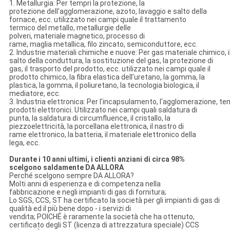
1. Metallurgia: Per tempri la protezione, la
protezione dell'agglomerazione, azoto, lavaggio e salto della
fornace, ecc. utilizzato nei campi quale il trattamento
termico del metallo, metallurgie delle
polveri, materiale magnetico, processo di
rame, maglia metallica, filo zincato, semiconduttore, ecc.
2. Industrie materiali chimiche e nuove: Per gas materiale chimico, i
salto della conduttura, la sostituzione del gas, la protezione di
gas, il trasporto del prodotto, ecc. utilizzato nei campi quale il
prodotto chimico, la fibra elastica dell'uretano, la gomma, la
plastica, la gomma, il poliuretano, la tecnologia biologica, il
mediatore, ecc.
3. Industria elettronica: Per l'incapsulamento, l'agglomerazione, te
prodotti elettronici. Utilizzato nei campi quali saldatura di
punta, la saldatura di circumfluence, il cristallo, la
piezzoelettricità, la porcellana elettronica, il nastro di
rame elettronico, la batteria, il materiale elettronico della
lega, ecc.
Durante i 10 anni ultimi, i clienti anziani di circa 98%
scelgono saldamente DA ALLORA
Perché scelgono sempre DA ALLORA?
Molti anni di esperienza e di competenza nella
fabbricazione e negli impianti di gas di fornitura;
Lo SGS, CCS, ST ha certificato la società per gli impianti di gas di
qualità ed il più bene dopo - i servizi di
vendita; POICHÉ è raramente la società che ha ottenuto,
certificato degli ST (licenza di attrezzatura speciale) CCS