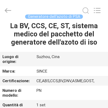
JoShining
Energy
&
Technology
Co.,Ltd.
Generatore dell'azoto di PSA
All
Rights
La BV, CCS, CE, ST, sistema
CASA
Reserved.
medico del pacchetto del
PRODOTTI
generatore dell'azoto di iso
SU
Luogo di
Suzhou, Cina
origine:
DI
NOI
Marca:
SINCE
Certificazione:
CE,ABS,CCS,BV,DNV,ASME,GOST,
VISITA
Numero di
PN
ALLA
modello:
FABBRICA
Quantità di
1 set