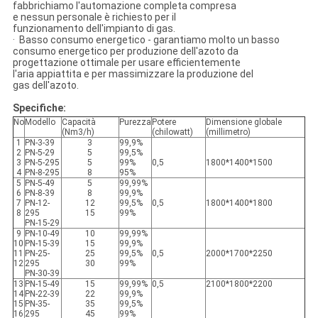
fabbrichiamo l'automazione completa compresa
e nessun personale è richiesto per il
funzionamento dell'impianto di gas.
· Basso consumo energetico - garantiamo molto un basso
consumo energetico per produzione dell'azoto da
progettazione ottimale per usare efficientemente
l'aria appiattita e per massimizzare la produzione del
gas dell'azoto.
Specifiche:
No
Modello
Capacità
Purezza
Potere
Dimensione globale
(Nm3/h)
(chilowatt)
(millimetro)
1
PN-3-39
3
99,9%
2
PN-5-29
5
99,5%
3
PN-5-295
5
99%
0,5
1800*1400*1500
4
PN-8-295
8
95%
5
PN-5-49
5
99,99%
6
PN-8-39
8
99,9%
7
PN-12-
12
99,5%
0,5
1800*1400*1800
8
295
15
99%
PN-15-29
9
PN-10-49
10
99,99%
10
PN-15-39
15
99,9%
11
PN-25-
25
99,5%
0,5
2000*1700*2250
12
295
30
99%
PN-30-39
13
PN-15-49
15
99,99%
0,5
2100*1800*2200
14
PN-22-39
22
99,9%
15
PN-35-
35
99,5%
16
295
45
99%