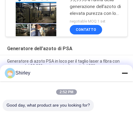
generazione dell'azoto di
elevata purezza con lo
SGS/CCS ha approvato
negotiable MOQ:1 set
CONTATTO
Generatore dell'azoto di PSA
Generatore di azoto PSA in loco per il taglio laser a fibra con
purezza del 99,99% e risparmio di costi del 90%
Shirley
Operazione automatizzata portatile dell'impianto di gas
dell'azoto di PSA di dimensione astuta
2:52 PM
Industria di elettricità del litio di purezza 99,9995 del
generatore dell'azoto
Good day, what product are you looking for?
Categorie popolari
Tutti