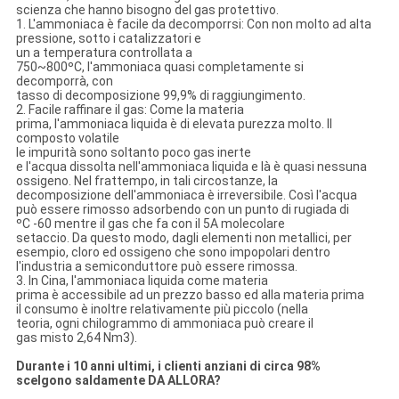
scienza che hanno bisogno del gas protettivo.
1. L'ammoniaca è facile da decomporrsi: Con non molto ad alta
pressione, sotto i catalizzatori e
un a temperatura controllata a
750~800ºC, l'ammoniaca quasi completamente si
decomporrà, con
tasso di decomposizione 99,9% di raggiungimento.
2. Facile raffinare il gas: Come la materia
prima, l'ammoniaca liquida è di elevata purezza molto. Il
composto volatile
le impurità sono soltanto poco gas inerte
e l'acqua dissolta nell'ammoniaca liquida e là è quasi nessuna
ossigeno. Nel frattempo, in tali circostanze, la
decomposizione dell'ammoniaca è irreversibile. Così l'acqua
può essere rimosso adsorbendo con un punto di rugiada di
ºC -60 mentre il gas che fa con il 5A molecolare
setaccio. Da questo modo, dagli elementi non metallici, per
esempio, cloro ed ossigeno che sono impopolari dentro
l'industria a semiconduttore può essere rimossa.
3. In Cina, l'ammoniaca liquida come materia
prima è accessibile ad un prezzo basso ed alla materia prima
il consumo è inoltre relativamente più piccolo (nella
teoria, ogni chilogrammo di ammoniaca può creare il
gas misto 2,64 Nm3).
Durante i 10 anni ultimi, i clienti anziani di circa 98%
scelgono saldamente DA ALLORA?