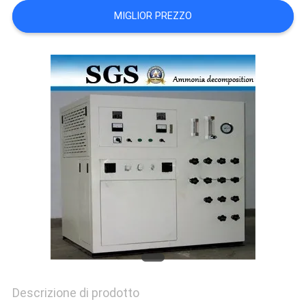
NEWS
MIGLIOR PREZZO
MAPPA
DEL
SITO
INFORMATIVA
SULLA
PRIVACY
Descrizione di prodotto