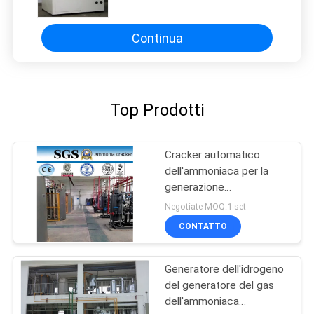
dell'ammoniaca liquida
Continua
Top Prodotti
Cracker automatico
dell'ammoniaca per la
generazione
dell'idrogeno, capacità 5-
Negotiate MOQ:1 set
1000Nm3/H
CONTATTO
Generatore dell'idrogeno
del generatore del gas
dell'ammoniaca