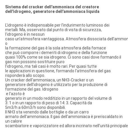
Sistema del cracker dell'ammoniaca del creatore
dell'idrogeno, generatore dell'ammoniaca liquida
L'idrogeno è indispensabile per l'indurimento luminoso dei
metalli. Ma, osservato dal punto di vista di sicurezza,
l'idrogeno è in nessun
caso un'atmosfera vantaggiosa. Atmosfera dissociata dell'ammo
o
la formazione del gas è la sola atmosfera della fornace
che può comporre i demeriti di idrogeno e della funzione
quasi 100% come se sia idrogeno. Ci sono casi dove formando il
gas non possono sostituire puro
l'idrogeno, ma tali casi è molto rari. Per quasi tutte
le applicazioni in questione, formando l'atmosfera del gas
risponderà allo scopo.
Un cracker dell'ammoniaca, un NH3-Cracker o un
generatore dell'idrogeno è utilizzato per la produzione di
formazione del gas. Idrogeno
e l'azoto è
generato in un modo redditizio in un rapporto del volume di
3: 1 o in un rapporto di peso di 14: 3. Capacità da
5m3/h a 60m3/h sono disponibili.
Il NH3 sta venendo dalle bottiglie o da un carro
armato dell'ammoniaca. Il gas dell'ammoniaca è preriscaldato in
un calore
scambiatore e vaporizzatore ed allora incrinato nell'unità principale