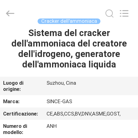
JoShining
Energy
&
Technology
Co.,Ltd.
Cracker dell'ammoniaca
All
Rights
Sistema del cracker
CASA
Reserved.
dell'ammoniaca del creatore
PRODOTTI
dell'idrogeno, generatore
dell'ammoniaca liquida
SU
DI
Luogo di
Suzhou, Cina
origine:
NOI
Marca:
SINCE-GAS
VISITA
Certificazione:
CE,ABS,CCS,BV,DNV,ASME,GOST,
ALLA
Numero di
ANH
FABBRICA
modello: