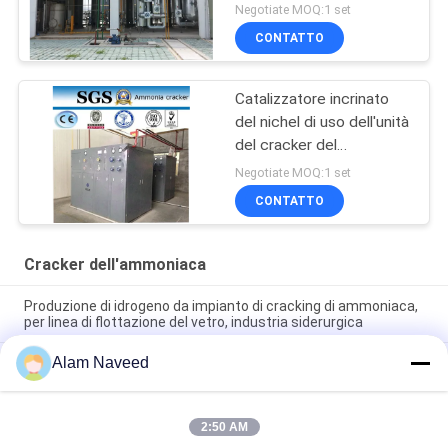
trattamento termico/di
Negotiate MOQ:1 set
metallurgia
CONTATTO
Catalizzatore incrinato
del nichel di uso dell'unità
del cracker del
generatore
Negotiate MOQ:1 set
dell'ammoniaca/ammoniaca
CONTATTO
Cracker dell'ammoniaca
Produzione di idrogeno da impianto di cracking di ammoniaca,
per linea di flottazione del vetro, industria siderurgica
Alam Naveed
Linea di galleggiamento di vetro della pianta del cracker
dell'ammoniaca di produzione dell'idrogeno industria
siderurgica
2:50 AM
Installazione semplice dell'ammoniaca del generatore