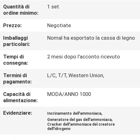
Quantità di
1 set
ordine minimo:
CONTROLLO
DELLA
Prezzo:
Negotiate
QUALITÀ
Imballaggi
Nomal ha esportato la cassa di legno
particolari:
CONTATTACI
Tempi di
2 mesi dopo l'acconto ricevuto
consegna:
NOTIZIE
Termini di
L/C, T/T, Western Union,
pagamento:
Capacità di
MODA/ANNO 1000
CASI
alimentazione:
Evidenziare:
,
Incrinamento dell'ammoniaca
RICHIEDI UN
,
Generatore del gas dell'ammoniaca
PREVENTIVO
Cracker dell'ammoniaca del creatore
dell'idrogeno