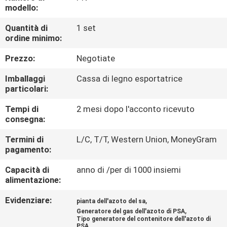
modello:
CONTROLLO
Quantità di
1 set
ordine minimo:
DELLA
QUALITÀ
Prezzo:
Negotiate
Imballaggi
Cassa di legno esportatrice
CONTATTACI
particolari:
Tempi di
2 mesi dopo l'acconto ricevuto
consegna:
NOTIZIE
Termini di
L/C, T/T, Western Union, MoneyGram
pagamento:
CASI
Capacità di
anno di /per di 1000 insiemi
alimentazione:
RICHIEDI UN
Evidenziare:
,
pianta dell'azoto del sa
PREVENTIVO
,
Generatore del gas dell'azoto di PSA
Tipo generatore del contenitore dell'azoto di
PSA