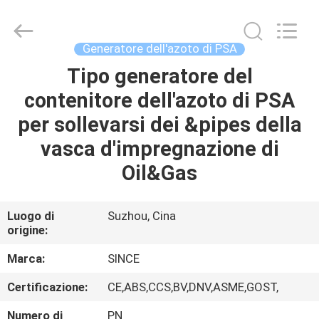
JoShining
Energy
&
Technology
Co.,Ltd.
Generatore dell'azoto di PSA
All
Rights
Tipo generatore del
CASA
Reserved.
contenitore dell'azoto di PSA
PRODOTTI
per sollevarsi dei &pipes della
vasca d'impregnazione di
SU
Oil&Gas
DI
NOI
Luogo di
Suzhou, Cina
origine:
VISITA
Marca:
SINCE
ALLA
Certificazione:
CE,ABS,CCS,BV,DNV,ASME,GOST,
FABBRICA
Numero di
PN