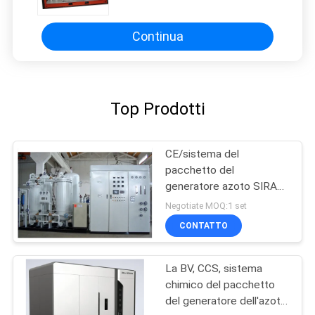
d'impregnazione di Oil&Gas
Continua
Top Prodotti
CE/sistema del
pacchetto del
generatore azoto SIRA
Oil Gas/di iso PSA
Negotiate MOQ:1 set
CONTATTO
La BV, CCS, sistema
chimico del pacchetto
del generatore dell'azoto