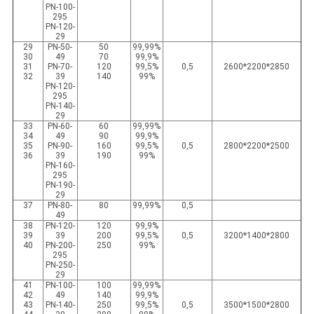
PN-100-
295
PN-120-
29
29
PN-50-
50
99,99%
30
49
70
99,9%
31
PN-70-
120
99,5%
0,5
2600*2200*2850
32
39
140
99%
PN-120-
295
PN-140-
29
33
PN-60-
60
99,99%
34
49
90
99,9%
35
PN-90-
160
99,5%
0,5
2800*2200*2500
36
39
190
99%
PN-160-
295
PN-190-
29
37
PN-80-
80
99,99%
0,5
49
38
PN-120-
120
99,9%
39
39
200
99,5%
0,5
3200*1400*2800
40
PN-200-
250
99%
295
PN-250-
29
41
PN-100-
100
99,99%
42
49
140
99,9%
43
PN-140-
250
99,5%
0,5
3500*1500*2800