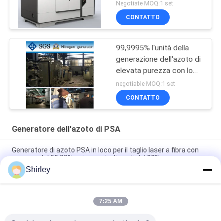
del CE
Negotiate MOQ:1 set
CONTATTO
99,9995% l'unità della
generazione dell'azoto di
elevata purezza con lo
SGS/CCS ha approvato
negotiable MOQ:1 set
CONTATTO
Generatore dell'azoto di PSA
Generatore di azoto PSA in loco per il taglio laser a fibra con
purezza del 99,99% e risparmio di costi del 90%
Shirley
Operazione automatizzata portatile dell'impianto di gas
dell'azoto di PSA di dimensione astuta
7:25 AM
Industria di elettricità del litio di purezza 99,9995 del
generatore dell'azoto