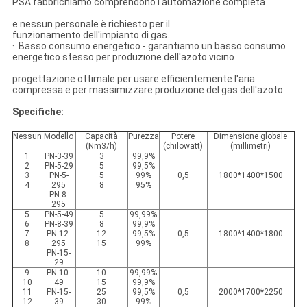
PSA fabbrichiamo comprendono l'automazione completa
e nessun personale è richiesto per il
funzionamento dell'impianto di gas.
· Basso consumo energetico - garantiamo un basso consumo
energetico stesso per produzione dell'azoto vicino
progettazione ottimale per usare efficientemente l'aria
compressa e per massimizzare produzione del gas dell'azoto.
Specifiche:
Nessun
Modello
Capacità
Purezza
Potere
Dimensione globale
(Nm3/h)
(chilowatt)
(millimetri)
1
PN-3-39
3
99,9%
2
PN-5-29
5
99,5%
3
PN-5-
5
99%
0,5
1800*1400*1500
4
295
8
95%
PN-8-
295
5
PN-5-49
5
99,99%
6
PN-8-39
8
99,9%
7
PN-12-
12
99,5%
0,5
1800*1400*1800
8
295
15
99%
PN-15-
29
9
PN-10-
10
99,99%
10
49
15
99,9%
11
PN-15-
25
99,5%
0,5
2000*1700*2250
12
39
30
99%