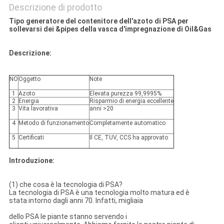
Descrizione di prodotto
Tipo generatore del contenitore dell'azoto di PSA per
sollevarsi dei &pipes della vasca d'impregnazione di Oil&Gas
Descrizione:
NO
Oggetto
Note
1
Azoto
Elevata purezza 99,9995%
2
Energia
Risparmio di energia eccellente
3
Vita lavorativa
anni >20
4
Metodo di funzionamento
Completamente automatico
5
Certificati
Il CE, TUV, CCS ha approvato
Introduzione:
(1) che cosa è la tecnologia di PSA?
La tecnologia di PSA è una tecnologia molto matura ed è
stata intorno dagli anni 70. Infatti, migliaia
dello PSA le piante stanno servendo i