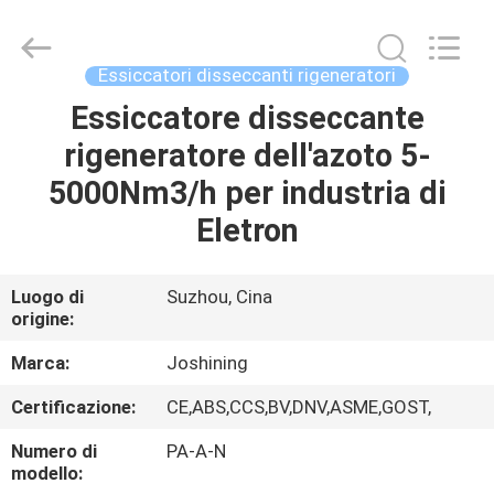
JoShining
Energy
&
Technology
Co.,Ltd.
Essiccatori disseccanti rigeneratori
All
Rights
Essiccatore disseccante
CASA
Reserved.
rigeneratore dell'azoto 5-
PRODOTTI
5000Nm3/h per industria di
Eletron
SU
DI
Luogo di
Suzhou, Cina
origine:
NOI
Marca:
Joshining
VISITA
Certificazione:
CE,ABS,CCS,BV,DNV,ASME,GOST,
ALLA
Numero di
PA-A-N
FABBRICA
modello: