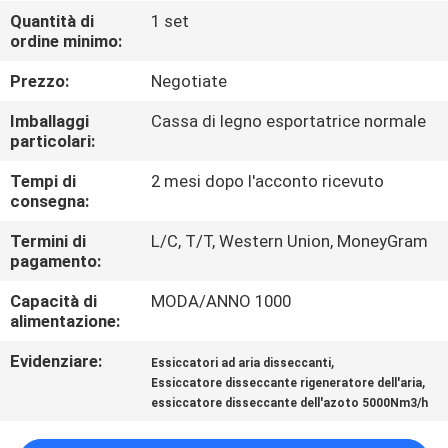
Quantità di
1 set
ordine minimo:
CONTROLLO
DELLA
Prezzo:
Negotiate
QUALITÀ
Imballaggi
Cassa di legno esportatrice normale
particolari:
CONTATTACI
Tempi di
2 mesi dopo l'acconto ricevuto
consegna:
NOTIZIE
Termini di
L/C, T/T, Western Union, MoneyGram
pagamento:
Capacità di
MODA/ANNO 1000
CASI
alimentazione:
Evidenziare:
,
Essiccatori ad aria disseccanti
RICHIEDI UN
,
Essiccatore disseccante rigeneratore dell'aria
PREVENTIVO
essiccatore disseccante dell'azoto 5000Nm3/h