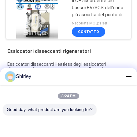
Il CE assorbente più
basso/BV/SGS dell'unità
più asciutta del punto di
rugiada di alta efficienza
Negotiate MOQ:1 set
giù ha approvato
CONTATTO
Essiccatori disseccanti rigeneratori
Essiccatori disseccanti Heatless degli essiccatori
disseccanti rigeneratori economizzatori d'energia
Shirley
Essiccatori ad aria disseccanti rigeneratori heated del
diseccante acciaio al carbonio/degli essiccatori
8:24 PM
Capacità disseccante rigeneratrice Heatless del sistema 5-
5000Nm3/H degli essiccatori
Good day, what product are you looking for?
Categorie popolari
Tutti