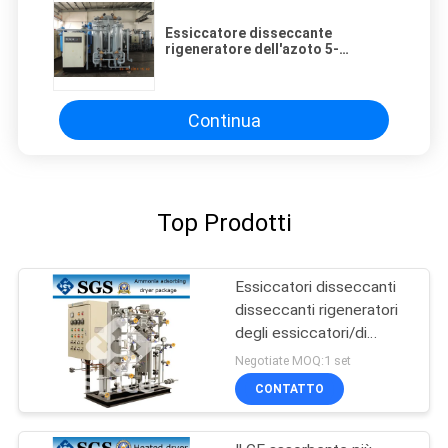
Essiccatore disseccante
rigeneratore dell'azoto 5-
5000Nm3/h per industria di
Eletron
Continua
Top Prodotti
Essiccatori disseccanti
disseccanti rigeneratori
degli essiccatori/di
adsorbimento
Negotiate MOQ:1 set
dell'ammoniaca liquida
CONTATTO