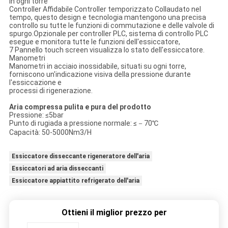
in ogni torre
Controller Affidabile Controller temporizzato Collaudato nel
tempo, questo design e tecnologia mantengono una precisa
controllo su tutte le funzioni di commutazione e delle valvole di
spurgo.Opzionale per controller PLC, sistema di controllo PLC
esegue e monitora tutte le funzioni dell'essiccatore,
7 Pannello touch screen visualizza lo stato dell'essiccatore.
Manometri
Manometri in acciaio inossidabile, situati su ogni torre,
forniscono un'indicazione visiva della pressione durante
l'essiccazione e
processi di rigenerazione.
Aria compressa pulita e pura del prodotto
Pressione: ≤5bar
Punto di rugiada a pressione normale: ≤－70℃
Capacità: 50-5000Nm3/H
Essiccatore disseccante rigeneratore dell'aria
Essiccatori ad aria disseccanti
Essiccatore appiattito refrigerato dell'aria
Ottieni il miglior prezzo per