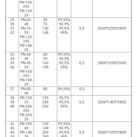
PN-100-
295
PN-120-
29
29
PN-50-
50
99,99%
30
49
70
99,9%
31
PN-70-
120
99,5%
0,5
2600*2200*2850
32
39
140
99%
PN-120-
295
PN-140-
29
33
PN-60-
60
99,99%
34
49
90
99,9%
35
PN-90-
160
99,5%
0,5
2800*2200*2500
36
39
190
99%
PN-160-
295
PN-190-
29
37
PN-80-
80
99,99%
0,5
49
38
PN-120-
120
99,9%
39
39
200
99,5%
0,5
3200*1400*2800
40
PN-200-
250
99%
295
PN-250-
29
41
PN-100-
100
99,99%
42
49
140
99,9%
43
PN-140-
250
99,5%
0,5
3500*1500*2800
44
39
290
99%