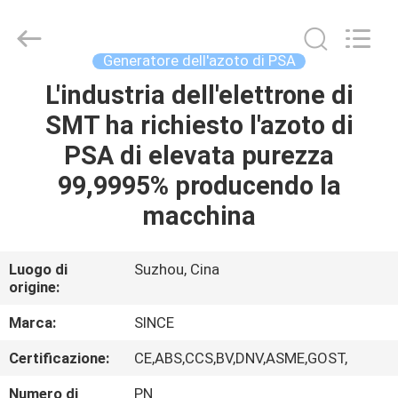
JoShining
Energy
&
Technology
Co.,Ltd.
Generatore dell'azoto di PSA
All
Rights
L'industria dell'elettrone di
CASA
Reserved.
SMT ha richiesto l'azoto di
PRODOTTI
PSA di elevata purezza
99,9995% producendo la
SU
macchina
DI
NOI
Luogo di
Suzhou, Cina
origine:
VISITA
Marca:
SINCE
ALLA
Certificazione:
CE,ABS,CCS,BV,DNV,ASME,GOST,
FABBRICA
Numero di
PN