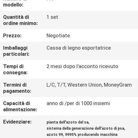
modello:
CONTROLLO
Quantità di
1 set
ordine minimo:
DELLA
QUALITÀ
Prezzo:
Negotiate
Imballaggi
Cassa di legno esportatrice
CONTATTACI
particolari:
Tempi di
2 mesi dopo l'acconto ricevuto
consegna:
NOTIZIE
Termini di
L/C, T/T, Western Union, MoneyGram
pagamento:
CASI
Capacità di
anno di /per di 1000 insiemi
alimentazione:
RICHIEDI UN
Evidenziare:
,
pianta dell'azoto del sa
PREVENTIVO
,
sistema della generazione dell'azoto di psa
,
azoto 99
9995% producendo macchina