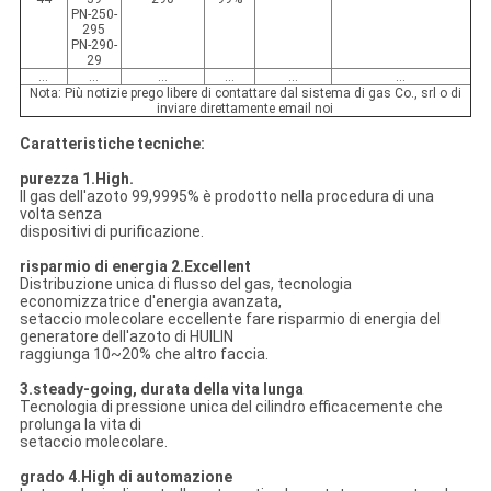
PN-250-
295
PN-290-
29
…
…
…
…
…
…
Nota: Più notizie prego libere di contattare dal sistema di gas Co., srl o di
inviare direttamente email noi
Caratteristiche tecniche:
purezza 1.High.
Il gas dell'azoto 99,9995% è prodotto nella procedura di una
volta senza
dispositivi di purificazione.
risparmio di energia 2.Excellent
Distribuzione unica di flusso del gas, tecnologia
economizzatrice d'energia avanzata,
setaccio molecolare eccellente fare risparmio di energia del
generatore dell'azoto di HUILIN
raggiunga 10~20% che altro faccia.
3.steady-going, durata della vita lunga
Tecnologia di pressione unica del cilindro efficacemente che
prolunga la vita di
setaccio molecolare.
grado 4.High di automazione