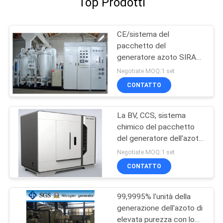
Top Prodotti
CE/sistema del
pacchetto del
generatore azoto SIRA
Oil Gas/di iso PSA
Negotiate MOQ:1 set
CONTATTO
La BV, CCS, sistema
chimico del pacchetto
del generatore dell'azoto
del CE
Negotiate MOQ:1 set
CONTATTO
99,9995% l'unità della
generazione dell'azoto di
elevata purezza con lo