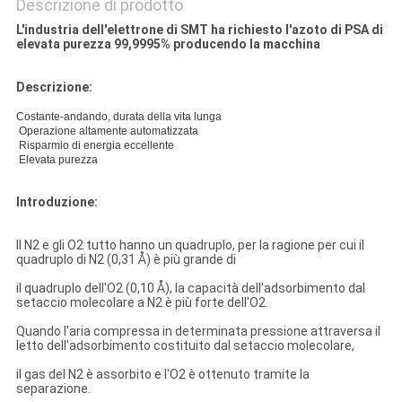
Descrizione di prodotto
L'industria dell'elettrone di SMT ha richiesto l'azoto di PSA di
elevata purezza 99,9995% producendo la macchina
Descrizione:
Costante-andando, durata della vita lunga
Operazione altamente automatizzata
Risparmio di energia eccellente
Elevata purezza
Introduzione:
Il N2 e gli O2 tutto hanno un quadruplo, per la ragione per cui il
quadruplo di N2 (0,31 Å) è più grande di
il quadruplo dell'O2 (0,10 Å), la capacità dell'adsorbimento dal
setaccio molecolare a N2 è più forte dell'O2.
Quando l'aria compressa in determinata pressione attraversa il
letto dell'adsorbimento costituito dal setaccio molecolare,
il gas del N2 è assorbito e l'O2 è ottenuto tramite la
separazione.