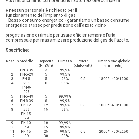
PSA fabbrichiamo comprendono l'automazione completa
e nessun personale è richiesto per il
funzionamento dell'impianto di gas.
· Basso consumo energetico - garantiamo un basso consumo
energetico stesso per produzione dell'azoto vicino
progettazione ottimale per usare efficientemente l'aria
compressa e per massimizzare produzione del gas dell'azoto.
Specifiche:
Nessun
Modello
Capacità
Purezza
Potere
Dimensione globale
(Nm3/h)
(chilowatt)
(millimetri)
1
PN-3-39
3
99,9%
2
PN-5-29
5
99,5%
3
PN-5-
5
99%
0,5
1800*1400*1500
4
295
8
95%
PN-8-
295
5
PN-5-49
5
99,99%
6
PN-8-39
8
99,9%
7
PN-12-
12
99,5%
0,5
1800*1400*1800
8
295
15
99%
PN-15-
29
9
PN-10-
10
99,99%
10
49
15
99,9%
11
PN-15-
25
99,5%
0,5
2000*1700*2250
12
39
30
99%