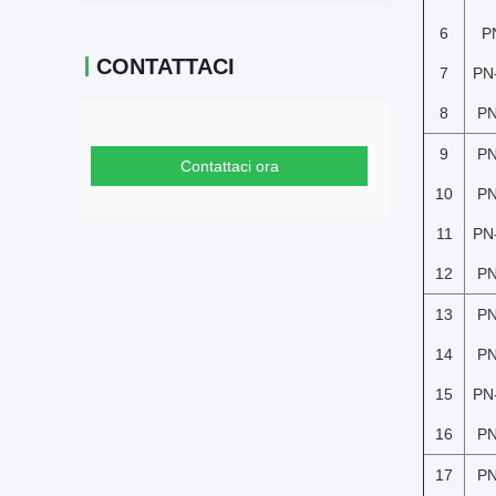
6
P
CONTATTACI
7
PN
8
PN
9
PN
Contattaci ora
10
PN
11
PN
12
PN
13
PN
14
PN
15
PN
16
PN
17
PN