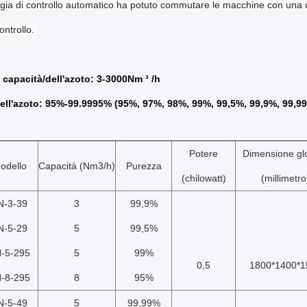
gia di controllo automatico ha potuto commutare le macchine con una 
ontrollo.
i capacità/dell'azoto: 3-3000Nm ³ /h
ell'azoto: 95%-99.9995% (95%, 97%, 98%, 99%, 99,5%, 99,9%, 99,9
Potere
Dimensione gl
odello
Capacità (Nm3/h)
Purezza
(chilowatt)
(millimetro
N-3-39
3
99,9%
N-5-29
5
99,5%
-5-295
5
99%
0,5
1800*1400*1
-8-295
8
95%
N-5-49
5
99,99%