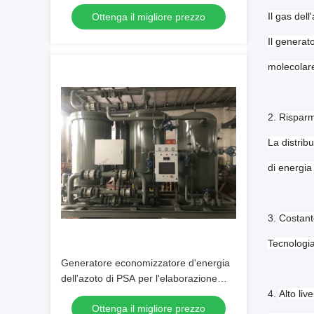
Il gas del
Ottenga il migliore prezzo
Il generat
molecolare
2.
Risparm
La distrib
di energia
3.
Costant
Tecnologia
Generatore economizzatore d'energia
dell'azoto di PSA per l'elaborazione
della bevanda e dell'alimento
4.
Alto liv
Ottenga il migliore prezzo