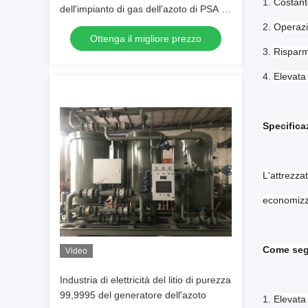
1.
Costant
dell'impianto di gas dell'azoto di PSA di
dimensione astuta
2.
Operazi
Ottenga il migliore prezzo
3.
Risparm
4.
Elevata
Specifica
L'attrezza
economizza
Come se
Video
Industria di elettricità del litio di purezza
99,9995 del generatore dell'azoto
1.
Elevata