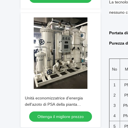
La tecnolo
nessuno c
Portata d
Purezza d
No
M
1
P
2
P
Unità economizzatrice d'energia
dell'azoto di PSA della pianta
3
PN
industriale dell'azoto
4
PN
Ottenga il migliore prezzo
5
P