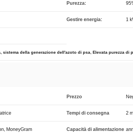
Purezza:
95
Gestire energia:
1 
,
,
a
sistema della generazione dell'azoto di psa
Elevata purezza di 
Prezzo
Neg
atrice
Tempi di consegna
2 m
ion, MoneyGram
Capacità di alimentazione
ann