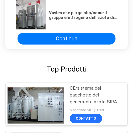
Vavles che purga olio/come il
gruppo elettrogeno dell'azoto di
PSA con ASME/CE ha verificato
Continua
Top Prodotti
CE/sistema del
pacchetto del
generatore azoto SIRA
Oil Gas/di iso PSA
Negotiate MOQ:1 set
CONTATTO