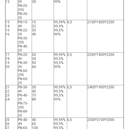
12
39
30
99%
PN-25-
295
PN-30-
39
13
PN-15-
15
99,99%
0,5
2100*1800*2200
14
49
22
99,9%
15
PN-22-
35
99,5%
16
39
45
99%
PN-35-
295
PN-45-
29
17
PN-20-
20
99,99%
0,5
2200*1800*2200
18
49
30
99,9%
19
PN-30-
50
99,5%
20
39
60
99%
PN-50-
295
PN-60-
29
21
PN-30-
30
99,99%
0,5
2400*1900*2200
22
49
45
99,9%
23
PN-45-
75
99,5%
24
39
88
99%
PN-75-
295
PN-88-
29
25
PN-40-
40
99,99%
0,5
2500*2100*2500
26
49
60
99,9%
27
PN-60-
100
99,5%