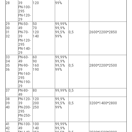
28
39
120
99%
PN-100-
295
PN-120-
29
29
PN-50-
50
99,99%
30
49
70
99,9%
31
PN-70-
120
99,5%
0,5
2600*2200*2850
32
39
140
99%
PN-120-
295
PN-140-
29
33
PN-60-
60
99,99%
34
49
90
99,9%
35
PN-90-
160
99,5%
0,5
2800*2200*2500
36
39
190
99%
PN-160-
295
PN-190-
29
37
PN-80-
80
99,99%
0,5
49
38
PN-120-
120
99,9%
39
39
200
99,5%
0,5
3200*1400*2800
40
PN-200-
250
99%
295
PN-250-
29
41
PN-100-
100
99,99%
42
49
140
99,9%