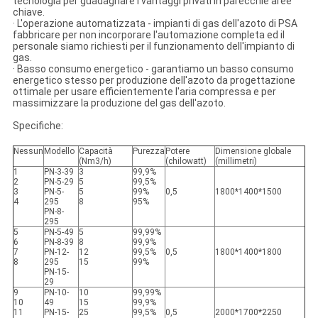
tecnologia per guadagnare i vantaggi privati in parecchie aree
chiave.
· L'operazione automatizzata - impianti di gas dell'azoto di PSA
fabbricare per non incorporare l'automazione completa ed il
personale siamo richiesti per il funzionamento dell'impianto di
gas.
· Basso consumo energetico - garantiamo un basso consumo
energetico stesso per produzione dell'azoto da progettazione
ottimale per usare efficientemente l'aria compressa e per
massimizzare la produzione del gas dell'azoto.
Specifiche:
Nessun
Modello
Capacità
Purezza
Potere
Dimensione globale
(Nm3/h)
(chilowatt)
(millimetri)
1
PN-3-39
3
99,9%
2
PN-5-29
5
99,5%
3
PN-5-
5
99%
0,5
1800*1400*1500
4
295
8
95%
PN-8-
295
5
PN-5-49
5
99,99%
6
PN-8-39
8
99,9%
7
PN-12-
12
99,5%
0,5
1800*1400*1800
8
295
15
99%
PN-15-
29
9
PN-10-
10
99,99%
10
49
15
99,9%
11
PN-15-
25
99,5%
0,5
2000*1700*2250