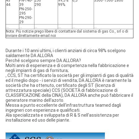
43
PN-140-
250
99,5%
0,5
3500*1500*2800
44
39
290
99%
PN-250-
295
PN-290-
29
…
…
…
…
…
…
Nota: Più notizie prego libere di contattare dal sistema di gas Co., srl o di
inviare direttamente email noi
Durante i 10 anni ultimi, i clienti anziani di circa 98% scelgono
saldamente DA ALLORA
Perché scelgono sempre DA ALLORA?
Molti anni di esperienza e di competenza nella fabbricazione e
negli impianti di gas di fornitura;
, CCS, ST ha certificato la società per gli impianti di gas di qualità
ed il meglio dopo - i servizi di vendita; DA ALLORA è raramente la
società che ha ottenuto, certificato degli ST (licenza di
attrezzatura speciale) CCS (SOCIETÀ di fabbricazione di
CLASSIFICAZIONE della CINA), DA ALLORA anche può fabbricare il
generatore marino dell'azoto.
Messa a punto eccellente dell'infrastruttura teamed dagli
ingegneri con esperienza e qualificati.
Ala specializzata e sviluppata di R & S nell'assistenza per
installazione ed uso delle piante.