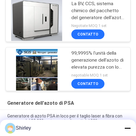
La BV, CCS, sistema
chimico del pacchetto
del generatore dell'azoto
del CE
Negotiate MOQ:1 set
CONTATTO
99,9995% l'unità della
generazione dell'azoto di
elevata purezza con lo
SGS/CCS ha approvato
negotiable MOQ:1 set
CONTATTO
Generatore dell'azoto di PSA
Generatore di azoto PSA in loco per il taglio laser a fibra con
purezza del 99,99% e risparmio di costi del 90%
Shirley
Operazione automatizzata portatile dell'impianto di gas