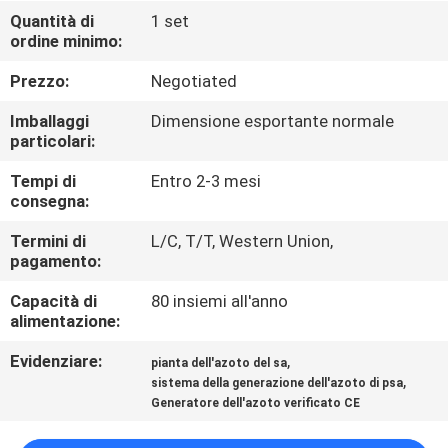
Quantità di
1 set
ordine minimo:
CONTROLLO
DELLA
Prezzo:
Negotiated
QUALITÀ
Imballaggi
Dimensione esportante normale
particolari:
CONTATTACI
Tempi di
Entro 2-3 mesi
consegna:
NOTIZIE
Termini di
L/C, T/T, Western Union,
pagamento:
Capacità di
80 insiemi all'anno
CASI
alimentazione:
Evidenziare:
,
pianta dell'azoto del sa
RICHIEDI UN
,
sistema della generazione dell'azoto di psa
PREVENTIVO
Generatore dell'azoto verificato CE