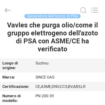
JoShining
Energy
&
Technology
Co.,Ltd.
Generatore dell'azoto di PSA
All
Rights
Vavles che purga olio/come il
CASA
Reserved.
gruppo elettrogeno dell'azoto
PRODOTTI
di PSA con ASME/CE ha
verificato
SU
DI
Luogo di
Suzhou
origine:
NOI
Marca:
SINCE GAS
VISITA
Certificazione:
CE,ASME,DNV,CCS,BV,ABS,LR
ALLA
Numero di
PN-200-39
FABBRICA
modello: