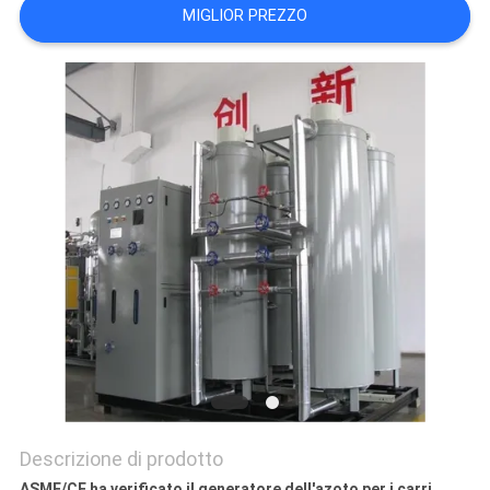
NEWS
MIGLIOR PREZZO
SITEMAP
INFORMATIVA
SULLA
PRIVACY
Descrizione di prodotto
ASME/CE ha verificato il generatore dell'azoto per i carri