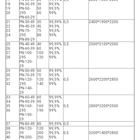
18
PN-30-39
30
99,9%
19
PN-50-
50
99,5%
20
295
60
99%
PN-60-29
21
PN-30-49
30
99,99%
0,5
2400*1900*2200
22
PN-45-39
45
99,9%
23
PN-75-
75
99,5%
24
295
88
99%
PN-88-29
25
PN-40-49
40
99,99%
0,5
2500*2100*2500
26
PN-60-39
60
99,9%
27
PN-100-
100
99,5%
28
295
120
99%
PN-120-
29
29
PN-50-49
50
99,99%
30
PN-70-39
70
99,9%
31
PN-120-
120
99,5%
0,5
2600*2200*2850
32
295
140
99%
PN-140-
29
33
PN-60-49
60
99,99%
34
PN-90-39
90
99,9%
35
PN-160-
160
99,5%
0,5
2800*2200*2500
36
295
190
99%
PN-190-
29
37
PN-80-49
80
99,99%
0,5
38
PN-120-
120
99,9%
39
39
200
99,5%
0,5
3200*1400*2800
40
PN-200-
250
99%