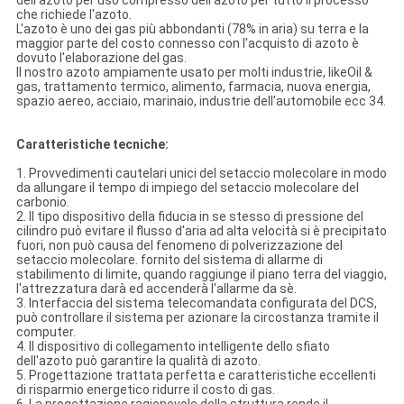
dell'azoto per uso compresso dell'azoto per tutto il processo
che richiede l'azoto.
L'azoto è uno dei gas più abbondanti (78% in aria) su terra e la
maggior parte del costo connesso con l'acquisto di azoto è
dovuto l'elaborazione del gas.
Il nostro azoto ampiamente usato per molti industrie, likeOil &
gas, trattamento termico, alimento, farmacia, nuova energia,
spazio aereo, acciaio, marinaio, industrie dell'automobile ecc 34.
Caratteristiche tecniche:
1. Provvedimenti cautelari unici del setaccio molecolare in modo
da allungare il tempo di impiego del setaccio molecolare del
carbonio.
2. Il tipo dispositivo della fiducia in se stesso di pressione del
cilindro può evitare il flusso d'aria ad alta velocità si è precipitato
fuori, non può causa del fenomeno di polverizzazione del
setaccio molecolare. fornito del sistema di allarme di
stabilimento di limite, quando raggiunge il piano terra del viaggio,
l'attrezzatura darà ed accenderà l'allarme da sè.
3. Interfaccia del sistema telecomandata configurata del DCS,
può controllare il sistema per azionare la circostanza tramite il
computer.
4. Il dispositivo di collegamento intelligente dello sfiato
dell'azoto può garantire la qualità di azoto.
5. Progettazione trattata perfetta e caratteristiche eccellenti
di risparmio energetico ridurre il costo di gas.