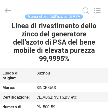
JoShining
Energy
&
Technology
Co.,Ltd.
Generatore dell'azoto di PSA
All
Rights
Linea di rivestimento dello
CASA
Reserved.
zinco del generatore
PRODOTTI
dell'azoto di PSA del bene
mobile di elevata purezza
SU
99,9995%
DI
NOI
Luogo di
Suzhou
origine:
VISITA
Marca:
SINCE GAS
ALLA
Certificazione:
CE,,ABS,DNV,TS,BV etc
FABBRICA
Numero di
PN-500-59