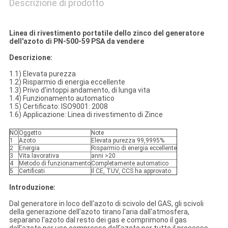
Descrizione di prodotto
Linea di rivestimento portatile dello zinco del generatore
dell'azoto di PN-500-59 PSA da vendere
Descrizione:
1.1) Elevata purezza
1.2) Risparmio di energia eccellente
1.3) Privo d'intoppi andamento, di lunga vita
1.4) Funzionamento automatico
1.5) Certificato: ISO9001: 2008
1.6) Applicazione: Linea di rivestimento di Zince
NO
Oggetto
Note
1
Azoto
Elevata purezza 99,9995%
2
Energia
Risparmio di energia eccellente
3
Vita lavorativa
anni >20
4
Metodo di funzionamento
Completamente automatico
5
Certificati
Il CE, TUV, CCS ha approvato
Introduzione:
Dal generatore in loco dell'azoto di scivolo del GAS, gli scivoli
della generazione dell'azoto tirano l'aria dall'atmosfera,
separano l'azoto dal resto dei gas e comprimono il gas