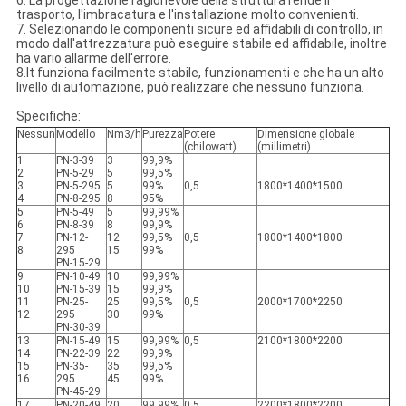
6. La progettazione ragionevole della struttura rende il
trasporto, l'imbracatura e l'installazione molto convenienti.
7. Selezionando le componenti sicure ed affidabili di controllo, in
modo dall'attrezzatura può eseguire stabile ed affidabile, inoltre
ha vario allarme dell'errore.
8.It funziona facilmente stabile, funzionamenti e che ha un alto
livello di automazione, può realizzare che nessuno funziona.
Specifiche:
Nessun
Modello
Nm3/h
Purezza
Potere
Dimensione globale
(chilowatt)
(millimetri)
1
PN-3-39
3
99,9%
2
PN-5-29
5
99,5%
3
PN-5-295
5
99%
0,5
1800*1400*1500
4
PN-8-295
8
95%
5
PN-5-49
5
99,99%
6
PN-8-39
8
99,9%
7
PN-12-
12
99,5%
0,5
1800*1400*1800
8
295
15
99%
PN-15-29
9
PN-10-49
10
99,99%
10
PN-15-39
15
99,9%
11
PN-25-
25
99,5%
0,5
2000*1700*2250
12
295
30
99%
PN-30-39
13
PN-15-49
15
99,99%
0,5
2100*1800*2200
14
PN-22-39
22
99,9%
15
PN-35-
35
99,5%
16
295
45
99%
PN-45-29
17
PN-20-49
20
99,99%
0,5
2200*1800*2200