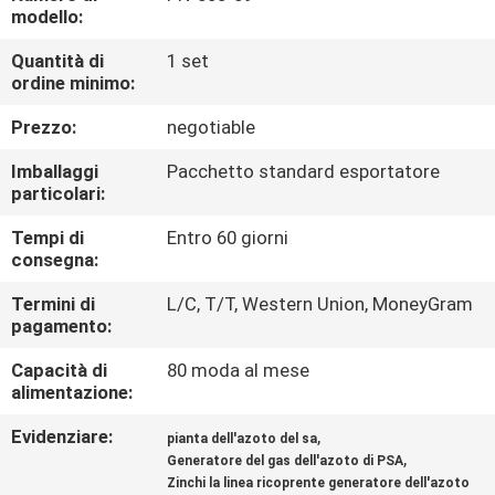
modello:
CONTROLLO
Quantità di
1 set
ordine minimo:
DELLA
QUALITÀ
Prezzo:
negotiable
Imballaggi
Pacchetto standard esportatore
CONTATTACI
particolari:
Tempi di
Entro 60 giorni
consegna:
NOTIZIE
Termini di
L/C, T/T, Western Union, MoneyGram
pagamento:
CASI
Capacità di
80 moda al mese
alimentazione:
RICHIEDI UN
Evidenziare:
,
pianta dell'azoto del sa
PREVENTIVO
,
Generatore del gas dell'azoto di PSA
Zinchi la linea ricoprente generatore dell'azoto