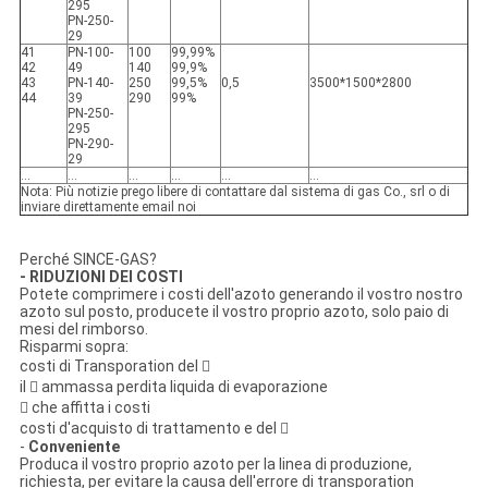
295
PN-250-
29
41
PN-100-
100
99,99%
42
49
140
99,9%
43
PN-140-
250
99,5%
0,5
3500*1500*2800
44
39
290
99%
PN-250-
295
PN-290-
29
…
…
…
…
…
…
Nota: Più notizie prego libere di contattare dal sistema di gas Co., srl o di
inviare direttamente email noi
Perché SINCE-GAS?
- RIDUZIONI DEI COSTI
Potete comprimere i costi dell'azoto generando il vostro nostro
azoto sul posto, producete il vostro proprio azoto, solo paio di
mesi del rimborso.
Risparmi sopra:
costi di Transporation del 
il  ammassa perdita liquida di evaporazione
 che affitta i costi
costi d'acquisto di trattamento e del 
-
Conveniente
Produca il vostro proprio azoto per la linea di produzione,
richiesta, per evitare la causa dell'errore di transporation