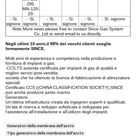
295.
MN-120-
29.
- Sì,
- Sì,
- Sì,
- Sì,
- Sì,
- Sì, signore.
signore.
signore.
signore.
signore.
signore.
Note:More news please free to contact Since Gas System
Co.,Ltd or send email to us directly.
Negli ultimi 10 anni,il 98% dei vecchi clienti sceglie
fermamente SINCE.
Molti anni di esperienza e competenza nella produzione e
fornitura di impianti a gas;
,CCS,TS azienda certificata per impianti di gas di qualità e
migliori servizi post-vendita;
società che ha ottenuto la licenza di fabbricazione di attrezzature
speciali
Certificato CCS ((CHINA CLASSIFICATION SOCIETY),SINCE
può anche produrre azoto marino
Generatore.
Un'ottima infrastruttura creata da ingegneri esperti e qualificati.
Un'ala di ricerca e sviluppo sofisticata e sviluppata per
l'assistenza all'installazione e all'utilizzo degli impianti.
Generatori della membrana dell'azoto
Tipo generatore della membrana dell'azoto