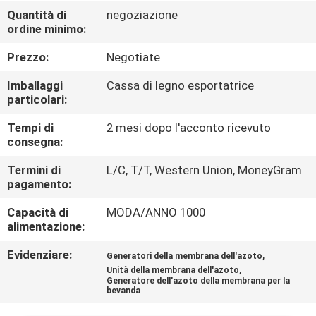
Quantità di
negoziazione
ordine minimo:
CONTROLLO
DELLA
Prezzo:
Negotiate
QUALITÀ
Imballaggi
Cassa di legno esportatrice
particolari:
CONTATTACI
Tempi di
2 mesi dopo l'acconto ricevuto
consegna:
NOTIZIE
Termini di
L/C, T/T, Western Union, MoneyGram
pagamento:
Capacità di
MODA/ANNO 1000
CASI
alimentazione:
Evidenziare:
,
Generatori della membrana dell'azoto
RICHIEDI UN
,
Unità della membrana dell'azoto
PREVENTIVO
Generatore dell'azoto della membrana per la
bevanda