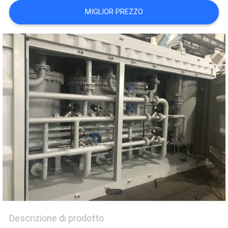
NEWS
MIGLIOR PREZZO
MAPPA
DEL
SITO
INFORMATIVA
SULLA
PRIVACY
Descrizione di prodotto