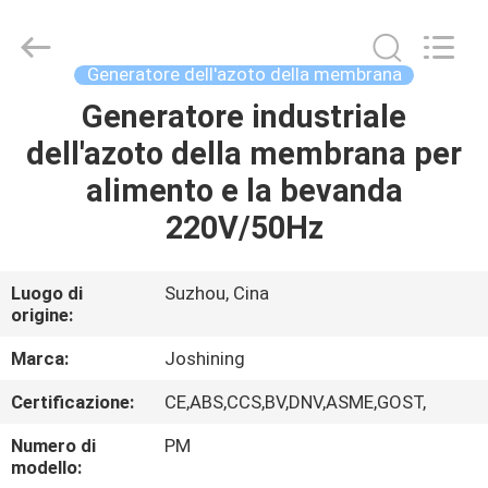
JoShining
Energy
&
Technology
Co.,Ltd.
Generatore dell'azoto della membrana
All
Rights
Generatore industriale
CASA
Reserved.
dell'azoto della membrana per
PRODOTTI
alimento e la bevanda
220V/50Hz
SU
DI
Luogo di
Suzhou, Cina
origine:
NOI
Marca:
Joshining
VISITA
Certificazione:
CE,ABS,CCS,BV,DNV,ASME,GOST,
ALLA
Numero di
PM
FABBRICA
modello: