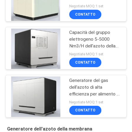
sistema della
Negotiate MOQ:1 set
generazione dell'azoto
CONTATTO
Capacità del gruppo
elettrogeno 5-5000
Nm3/H dell'azoto della
membrana di acciaio
Negotiate MOQ:1 set
inossidabile
CONTATTO
Generatore del gas
dell'azoto di alta
efficienza per alimento e
industrie delle bevande
Negotiate MOQ:1 set
CONTATTO
Generatore dell'azoto della membrana