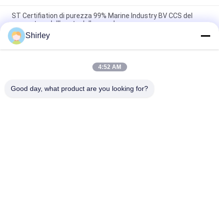
ST Certifiation di purezza 99% Marine Industry BV CCS del
generatore dell'azoto della membrana
Shirley
Generatore industriale dell'azoto della membrana per
alimento e la bevanda 220V/50Hz
4:52 AM
99,999% basso consumo energetico del generatore dell'azoto
della membrana
Good day, what product are you looking for?
Categorie popolari
Tutti
Generatore 
Generatore Di 
Dell'azoto Di PSA
Ossigeno VSA
Generatore 
Generatore Di 
Dell'ossigeno Di 
Ossigeno PSA
VPSA
Camera Di Ossigeno 
Generatore 
A Pressione
Dell'azoto Della 
Membrana