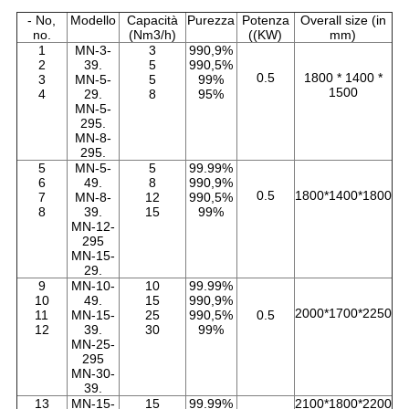
- No,
Modello
Capacità
Purezza
Potenza
Overall size (in
no.
(Nm3/h)
((KW)
mm)
1
MN-3-
3
990,9%
2
39.
5
990,5%
0.5
1800 * 1400 *
3
MN-5-
5
99%
1500
4
29.
8
95%
MN-5-
295.
MN-8-
295.
5
MN-5-
5
99.99%
6
49.
8
990,9%
0.5
1800*1400*1800
7
MN-8-
12
990,5%
8
39.
15
99%
MN-12-
295
MN-15-
29.
9
MN-10-
10
99.99%
10
49.
15
990,9%
2000*1700*2250
11
MN-15-
25
990,5%
0.5
12
39.
30
99%
MN-25-
295
MN-30-
39.
13
MN-15-
15
99.99%
2100*1800*2200