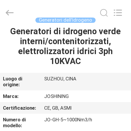
JoShining
Energy
&
Technology
Co.,Ltd.
Generatori dell'idrogeno
All
Rights
Generatori di idrogeno verde
CASA
Reserved.
interni/contenitorizzati,
PRODOTTI
elettrolizzatori idrici 3ph
10KVAC
SU
DI
Luogo di
SUZHOU, CINA
origine:
NOI
Marca:
JOSHINING
VISITA
Certificazione:
CE, GB, ASMI
ALLA
Numero di
JO-GH-5~1000Nm3/h
FABBRICA
modello: