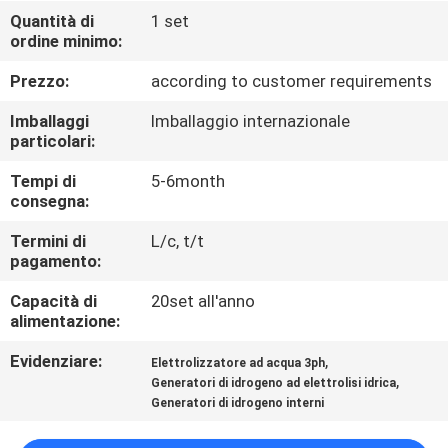
Quantità di
1 set
ordine minimo:
CONTROLLO
DELLA
Prezzo:
according to customer requirements
QUALITÀ
Imballaggi
Imballaggio internazionale
particolari:
CONTATTACI
Tempi di
5-6month
consegna:
NOTIZIE
Termini di
L/c, t/t
pagamento:
Capacità di
20set all'anno
CASI
alimentazione:
Evidenziare:
,
Elettrolizzatore ad acqua 3ph
RICHIEDI UN
,
Generatori di idrogeno ad elettroli­si idrica
PREVENTIVO
Generatori di idrogeno interni