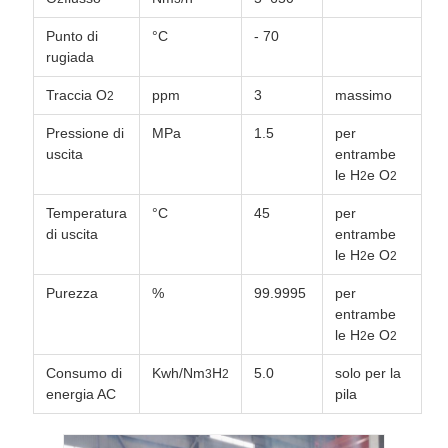
Punto di
°C
- 70
rugiada
Traccia O
ppm
3
massimo
2
Pressione di
MPa
1.5
per
uscita
entrambe
le H
e O
2
2
Temperatura
°C
45
per
di uscita
entrambe
le H
e O
2
2
Purezza
%
99.9995
per
entrambe
le H
e O
2
2
Consumo di
Kwh/Nm
H
5.0
solo per la
3
2
energia AC
pila