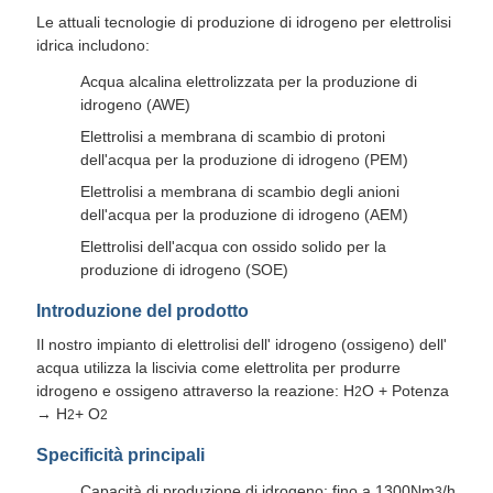
Le attuali tecnologie di produzione di idrogeno per elettrolisi
idrica includono:
Acqua alcalina elettrolizzata per la produzione di
idrogeno (AWE)
Elettrolisi a membrana di scambio di protoni
dell'acqua per la produzione di idrogeno (PEM)
Elettrolisi a membrana di scambio degli anioni
dell'acqua per la produzione di idrogeno (AEM)
Elettrolisi dell'acqua con ossido solido per la
produzione di idrogeno (SOE)
Introduzione del prodotto
Il nostro impianto di elettrolisi dell' idrogeno (ossigeno) dell'
acqua utilizza la liscivia come elettrolita per produrre
idrogeno e ossigeno attraverso la reazione: H
O + Potenza
2
→ H
+ O
2
2
Specificità principali
Capacità di produzione di idrogeno: fino a 1300Nm
/h
3