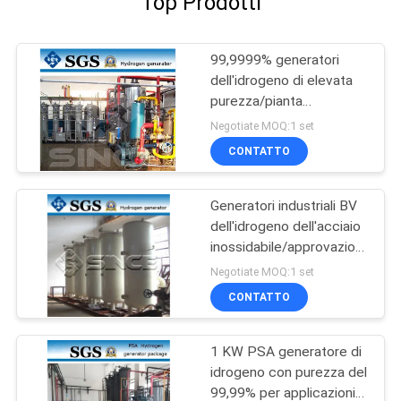
Top Prodotti
99,9999% generatori
dell'idrogeno di elevata
purezza/pianta
generazione
Negotiate MOQ:1 set
dell'idrogeno
CONTATTO
Generatori industriali BV
dell'idrogeno dell'acciaio
inossidabile/approvazione
dello SGS/CCS/iso
Negotiate MOQ:1 set
CONTATTO
1 KW PSA generatore di
idrogeno con purezza del
99,99% per applicazioni