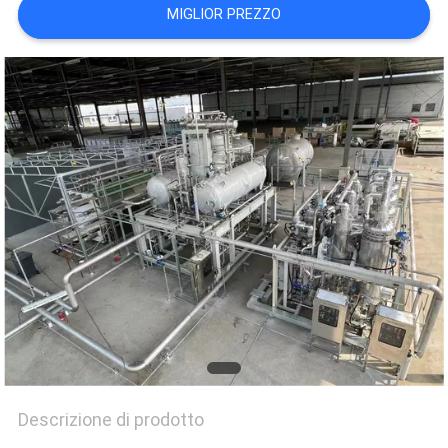
NEWS
MIGLIOR PREZZO
MAPPA
DEL
SITO
INFORMATIVA
SULLA
PRIVACY
Descrizione di prodotto