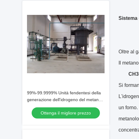
Sistema 
Oltre al 
Il metanol
CH3
Si forman
99%-99.9999% Unità fendentesi della
L'idrogen
generazione dell'idrogeno del metanolo
di purezza
un forno.
Ottenga il migliore prezzo
metanolo 
concentra