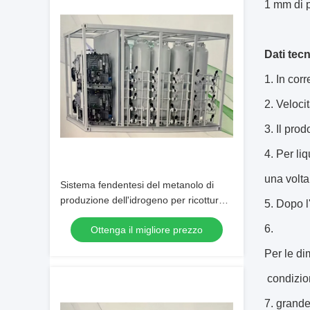
1 mm di p
Dati tecn
1. In cor
2. Veloci
3. Il prod
4. Per li
una volta
Sistema fendentesi del metanolo di
produzione dell'idrogeno per ricottura
5. Dopo l
del forno a campana
6.
Ottenga il migliore prezzo
Per le di
condizion
7. grande