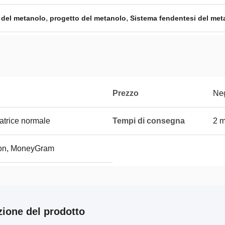
,
,
 del metanolo
progetto del metanolo
Sistema fendentesi del met
Prezzo
Neg
atrice normale
Tempi di consegna
2 m
ion, MoneyGram
zione del prodotto