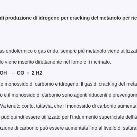
di produzione di idrogeno per cracking del metanolo per ri
gas endotermico o gas endo, sempre più metanolo viene utilizzato
o viene inserito direttamente nel forno e lì incrinato.
OH → CO + 2 H2
o monossido di carbonio e idrogeno. Il gas di cracking del meta
o e il monossido di carbonio sono agenti riducenti e prevengono 
 Va tenuto conto, tuttavia, che il monossido di carbonio aumenta i
può quindi essere utilizzato per l'indurimento superficiale del
zione di carbonio può essere aumentata fino al livello di saturazi