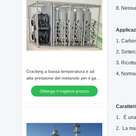
8. Nessun
Applicaz
1. Carbo
2. Sinter
3. Ricott
Cracking a bassa temperatura e ad
4. Norma
alta pressione del metanolo per il gas
protettivo nei forni
Ottenga il migliore prezzo
Caratter
1. È una 
2. La mat