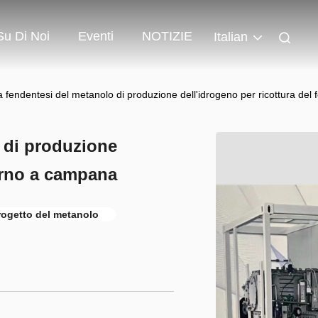
Su Di Noi
Eventi
NOTIZIE
Italian
 fendentesi del metanolo di produzione dell'idrogeno per ricottura de
 di produzione
forno a campana
rogetto del metanolo