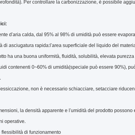
rofondità). Per controllare la carbonizzazione, è possibile aggi
ici:
rente d'aria calda, dal 95% al 98% di umidità può essere evapo
tà di asciugatura rapida:l'area superficiale del liquido del mate
otto ha una buona uniformità, fluidità, solubilità, elevata purezza
quidi contenenti 0~60% di umidità(speciale può essere 90%), può
.
'essiccazione, non è necessario schiacciare, setacciare riducen
mensioni, la densità apparente e l'umidità del prodotto possono 
i operative.
 flessibilità di funzionamento