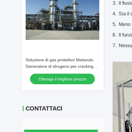
3. Il flu
4. Sia il
5. Meno o
6. Il fun
7. Nessu
Soluzione di gas protettivo Metanolo
Generatore di idrogeno per cracking
con tecnologia avanzata
Ottenga il migliore prezzo
CONTATTACI