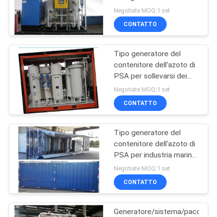
NEWS
Nitrogen Generator For
Negotiate MOQ:1 set
Oil &Gas/LNG
CONTATTO
3
MAPPA
Camera di ossigeno
Tipo generatore del
DEL
contenitore dell'azoto di
a pressione
SITO
PSA per sollevarsi dei
&pipes della vasca
Negotiate MOQ:1 set
d'impregnazione di
INFORMATIVA
CONTATTO
Oil&Gas
SULLA
Tipo generatore del
PRIVACY
74
contenitore dell'azoto di
Generatore
PSA per industria marina
e la petroliera
Negotiate MOQ:1 set
dell'azoto della
CONTATTO
membrana
Generatore/sistema/pacchett