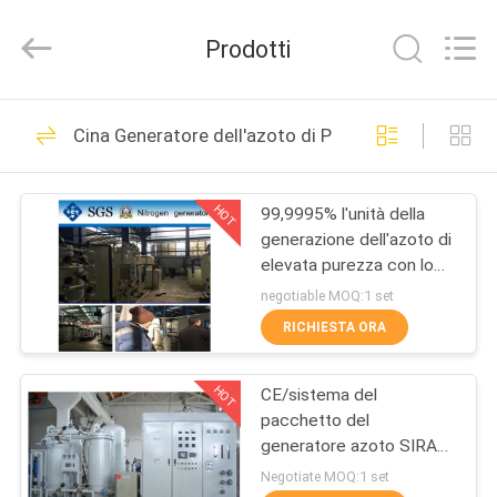
JoShining
Energy
&
Prodotti
Technology
Co.,Ltd.
All
Rights
CASA
Reserved.
175
Cina Generatore dell'azoto di PSA
Generatore
PRODOTTI
dell'azoto di PSA
HOT
99,9995% l'unità della
generazione dell'azoto di
SU
elevata purezza con lo
DI
SGS/CCS ha approvato
negotiable MOQ:1 set
NOI
RICHIESTA ORA
9
Generatore di
HOT
CE/sistema del
VISITA
pacchetto del
ALLA
ossigeno VSA
generatore azoto SIRA
Oil Gas/di iso PSA
FABBRICA
Negotiate MOQ:1 set