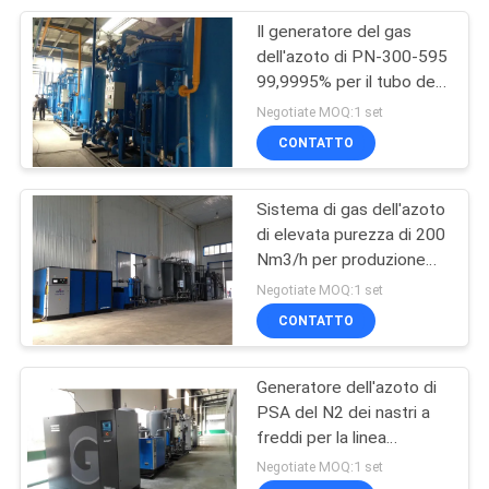
Il generatore del gas
15
dell'azoto di PN-300-595
Incrinamento del
99,9995% per il tubo del
bottaio/striscia del
Negotiate MOQ:1 set
metanolo
bottaio/bottaio riveste la
CONTATTO
ricottura
Sistema di gas dell'azoto
di elevata purezza di 200
Nm3/h per produzione
20
del catodo della batteria
Negotiate MOQ:1 set
pila a combustibile
al litio
CONTATTO
dell'idrogeno
Generatore dell'azoto di
PSA del N2 dei nastri a
freddi per la linea
sistema di
Negotiate MOQ:1 set
galvanizzazione di