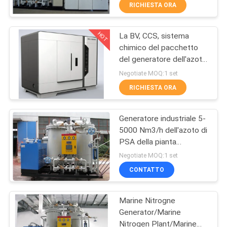
RICHIESTA ORA
CONTROLLO
HOT
La BV, CCS, sistema
DELLA
5
chimico del pacchetto
QUALITÀ
del generatore dell'azoto
Generatore
del CE
Negotiate MOQ:1 set
dell'ossigeno di
CONTATTACI
RICHIESTA ORA
VPSA
Generatore industriale 5-
NOTIZIE
5000 Nm3/h dell'azoto di
PSA della pianta
44
CASI
economizzatrice
Negotiate MOQ:1 set
d'energia dell'azoto
generatore di
CONTATTO
RICHIEDI UN
ossigeno PSA
Marine Nitrogne
PREVENTIVO
Generator/Marine
Nitrogen Plant/Marine