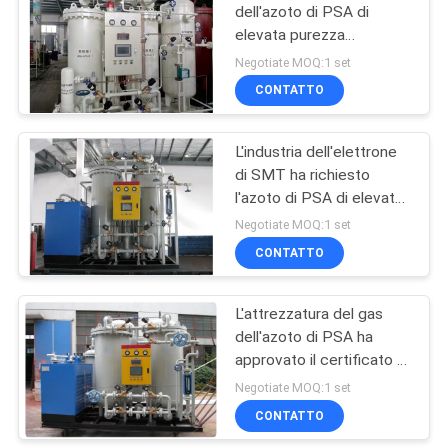
dell'azoto di PSA di
elevata purezza
31
99,9995% di SMT
Negotiate MOQ:1 set
dell'elettrone
Generatori
CONTATTO
dell'idrogeno
L'industria dell'elettrone
di SMT ha richiesto
l'azoto di PSA di elevata
purezza 99,9995%
Negotiate MOQ:1 set
producendo la macchina
CONTATTO
34
Cracker
L'attrezzatura del gas
dell'azoto di PSA ha
dell'ammoniaca
approvato il certificato di
SGS/CE per ricottura del
Negotiate MOQ:1 set
tubo d'acciaio
CONTATTO